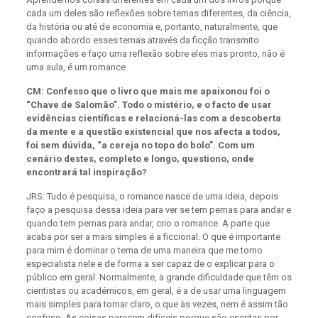
cada um deles são reflexões sobre temas diferentes, da ciência,
da história ou até de economia e, portanto, naturalmente, que
quando abordo esses temas através da ficção transmito
informações e faço uma reflexão sobre eles mas pronto, não é
uma aula, é um romance.
CM: Confesso que o livro que mais me apaixonou foi o
“Chave de Salomão”. Todo o mistério, e o facto de usar
evidências científicas e relacioná-las com a descoberta
da mente e a questão existencial que nos afecta a todos,
foi sem dúvida, “a cereja no topo do bolo”. Com um
cenário destes, completo e longo, questiono, onde
encontrará tal inspiração?
JRS: Tudo é pesquisa, o romance nasce de uma ideia, depois
faço a pesquisa dessa ideia para ver se tem pernas para andar e
quando tem pernas para andar, crio o romance. A parte que
acaba por ser a mais simples é a ficcional. O que é importante
para mim é dominar o tema de uma maneira que me torno
especialista nele e de forma a ser capaz de o explicar para o
público em geral. Normalmente, a grande dificuldade que têm os
cientistas ou académicos, em geral, é a de usar uma linguagem
mais simples para tornar claro, o que às vezes, nem é assim tão
confuso. As coisas parecem difíceis porque são escritas por