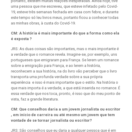
portanto, existem muitas reações inesperadas. Ainda hoje, tive
uma pessoa que me escreveu, que esteve infetado pelo Covid-
19, esteve três semanas fechada em casa com febre, e durante
este tempo só leu livros meus, portanto ficou a conhecer todas
as minhas obras, à custa do Covid-19.
CM: A história é mais importante do que a forma como ela
é exposta ?
JRS: As duas coisas são importantes, mas
o mais importante é
a verdade que o romance revela
. Imagine-se, por exemplo, uns
portugueses que emigraram para França. Se lerem um romance
sobre a emigração para França, e ao lerem a história,
reconhecem a sua história, na do livro vão perceber que o livro
transporta uma profunda verdade sobre a sua própria
experiência e isso é mais importante que o estilo. Na história o
que mais importa é a verdade, a que está inserida no romance. É
essa verdade que nos toca, pronto, é isso que do meu ponto de
vista, faz a grande literatura.
CM: Que conselhos daria a um jovem jornalista ou escritor
, em início de carreira ou até mesmo um jovem que tem
vontade de se tornar jornalista ou escritor?
JRS: São conselhos que eu daria a qualquer pessoa que é em