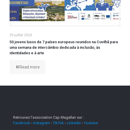
29 juillet 2026
50 jovens lusos de 7 países europeus reunidos na Covilhã para
uma semana de intercâmbio dedicada à inclusão, às
identidades e à arte
Read more
Retrouvez l'association Cap Magellan sur :
Facebook
-
Instagram
-
TikTok
-
Linkedin
-
Youtube