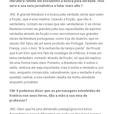
literatura reflete um bocadinho a busca pela verdade. Isso
será a sua veia jornalística a falar mais alto ?
JRS: A grande literatura é a busca pela verdade, ainda que usem
a ficção, que é uma mentira. Usando a ficção, que não é
verdadeira, contam-se coisas que são verdadeiras. E as obras
literárias tornam-se grandes pela sua capacidades de exprimir
verdades através da ficção e isso encontramos nas grandes
obras da literatura portuguesa, como Eça de Queirós, que no
século XIX falou de um tema proibido em Portugal. Também em
França, com o livro “A la recherche du temps perdu” de Proust,
que é um livro que nos fala da nostalgia de infância, é mais um
tema verdadeiro contado através da ficção, só que ele explica
de uma forma mais clara. Portanto, a literatura não é sobre o
estilo, embora ele seja importante, mas é sobre a verdade e, por
isso, enquanto romancista, naturalmente, que a verdade é uma
questão central, e isso também resulta da minha atividade
enquanto jornalista.
CM: E podemos dizer que as personagens envolvidas de
história nos seus livros, dão a mão à sua veia de
professor?
JRS: Claro que há uma dimensão pedagógica nos livros.
Aprendemos coisas diferentes em cada um dos livros porque