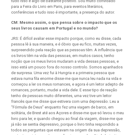
tudo isso é algo de bastante positivo. Sou muito convidado
para a Feira do Livro em Paris, para eventos literários,
conferências e tudo isso é
importante, a presença do autor.
CM: Mesmo assim, o que pensa sobre o impacto que os
seus livros causam em Portugal e no mundo?
JRS: É difícil avaliar esse impacto porque, como eu disse, cada
pessoa lê à sua maneira, e é óbvio que eu fico, muitas vezes,
surpreendido pela reação que as pessoas têm. A influência que
os livros têm na vida das pessoas, em muitos casos, tenho
noção que os meus livros mudaram a vida dessas pessoas, e
isso está um pouco fora do nosso controlo. Somos apanhados
de surpresa. Uma vez fui à Hungria e a primeira pessoa que
estava numa fila enorme disse-me que nunca leu nada na vida e
começou a ler os meus romances, e agora é um leitor adepto de
romances, portanto, mudei a vida dele. E esse tipo de reação
tenho de pessoas muito diferentes, uma vez tive um leitor
francês que me disse que estivera com uma depressão. Leu a
“Fórmula de Deus” enquanto fez uma viagem de barco, em
solitária, de Brest até aos Açores e disse-me que só levou o meu
livro para ler, e quando chegou ao final da viagem, disse-me que
já não se sentia depressivo, porque o livro tinha respondido a
todos as perguntas que estavam na origem da sua depressão,