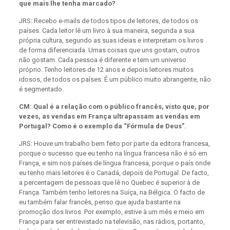
que mais lhe tenha marcado?
JRS: Recebo e-mails de todos tipos de leitores, de todos os
países. Cada leitor lê um livro à sua maneira, segunda a sua
própria cultura, segundo as suas ideias e interpretam os livros
de forma diferenciada. Umas coisas que uns gostam, outros
não gostam. Cada pessoa é diferente e tem um universo
próprio. Tenho leitores de 12 anos e depois leitores muitos
idosos, de todos os países. É um público muito abrangente, não
é segmentado.
CM: Qual é a relação com o público francês, visto que, por
vezes, as vendas em França ultrapassam as vendas em
Portugal? Como é o exemplo da “Fórmula de Deus”.
JRS: Houve um trabalho bem feito por parte da editora francesa,
porque o sucesso que eu tenho na língua francesa não é só em
França, e sim nos países de língua francesa, porque o país onde
eu tenho mais leitores é o Canadá, depois de Portugal. De facto,
a percentagem de pessoas que lê no Quebec é superior à de
França. Também tenho leitores na Suíça, na Bélgica. O facto de
eu também falar francês, penso que ajuda bastante na
promoção dos livros. Por exemplo, estive à um mês e meio em
França para ser entrevistado na televisão, nas rádios, portanto,