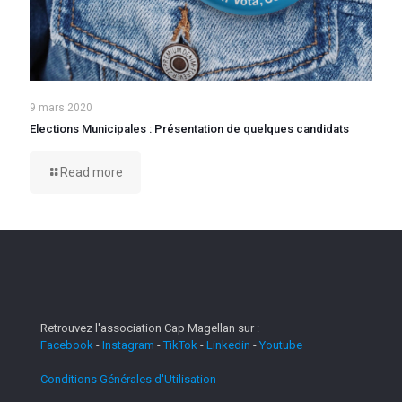
9 mars 2020
Elections Municipales : Présentation de quelques candidats
Read more
Retrouvez l'association Cap Magellan sur :
Facebook
-
Instagram
-
TikTok
-
Linkedin
-
Youtube
Conditions Générales d'Utilisation