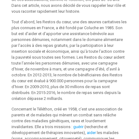
Dans cet article, nous avons décidé de vous rappeler leur rôle et
vous raconter rapidement leur histoire.
Tout d’abord, les Restos du cœur, une des œuvres caritatives les
plus connues en France, a été fondé par Coluche en 1985. Son
but est d’aider et d’apporter une assistance bénévole aux
personnes démunies, notamment dans le domaine alimentaire
par l’accès à des repas gratuits, par la participation à leur
insertion sociale et économique, ainsi qu’à toute l’action contre
la pauvreté sous toutes ses formes. Les Restos du cœur aident
toute l’année les personnes démunies, avec une campagne
d’hiver, de novembre à mars, et une campagne d’été, d’avril à
octobre. En 2012-2013, le nombre de bénéficiaires des Restos
du cœur est évalué à 900.000 personnes pour la campagne
d’hiver. En 2009-2010, plus de 30 millions de repas sont
distribués. En 2015-2016, le nombre de repas servis depuis la
création dépasse 2 milliards.
Concernant le Téléthon, créé en 1958, c’est une association de
parents et de malades qui mènent un combat sans relâche
contre des maladies génétiques, rares et lourdement
invalidantes. Elle a trois missions :
guérir
(recherche et
développement de thérapies innovantes),
aider
les malades
(soins, accompagnement, citoyenneté), communiquer les