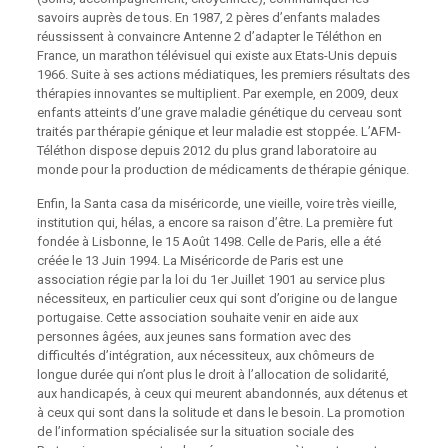
savoirs auprès de tous. En 1987, 2 pères d’enfants malades
réussissent à convaincre Antenne 2 d’adapter le Téléthon en
France, un marathon télévisuel qui existe aux Etats-Unis depuis
1966. Suite à ses actions médiatiques, les premiers résultats des
thérapies innovantes se multiplient. Par exemple, en 2009, deux
enfants atteints d’une grave maladie génétique du cerveau sont
traités par thérapie génique et leur maladie est stoppée. L’AFM-
Téléthon dispose depuis 2012 du plus grand laboratoire au
monde pour la production de médicaments de thérapie génique.
Enfin, la Santa casa da miséricorde, une vieille, voire très vieille,
institution qui, hélas, a encore sa raison d’être. La première fut
fondée à Lisbonne, le 15 Août 1498. Celle de Paris, elle a été
créée le 13 Juin 1994. La Miséricorde de Paris est une
association régie par la loi du 1er Juillet 1901 au service plus
nécessiteux, en particulier ceux qui sont d’origine ou de langue
portugaise. Cette association souhaite venir en aide aux
personnes âgées, aux jeunes sans formation avec des
difficultés d’intégration, aux nécessiteux, aux chômeurs de
longue durée qui n’ont plus le droit à l’allocation de solidarité,
aux handicapés, à ceux qui meurent abandonnés, aux détenus et
à ceux qui sont dans la solitude et dans le besoin. La promotion
de l’information spécialisée sur la situation sociale des