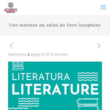
Une matinée au salon du livre lusophone
Published by
editeur
on
12 avril 2024