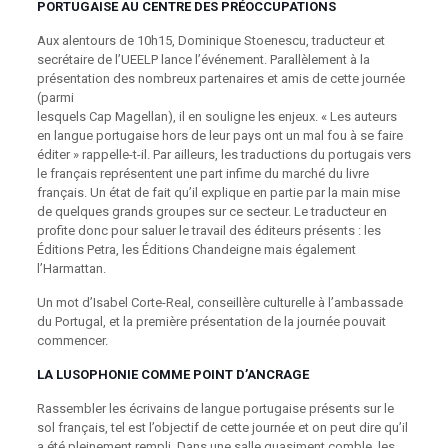
PORTUGAISE AU CENTRE DES PRÉOCCUPATIONS
Aux alentours de 10h15, Dominique Stoenescu, traducteur et
secrétaire de l’UEELP lance l’événement. Parallèlement à la
présentation des nombreux partenaires et amis de cette journée
(parmi
lesquels Cap Magellan), il en souligne les enjeux. « Les auteurs
en langue portugaise hors de leur pays ont un mal fou à se faire
éditer » rappelle-t-il. Par ailleurs, les traductions du portugais vers
le français représentent une part infime du marché du livre
français. Un état de fait qu’il explique en partie par la main mise
de quelques grands groupes sur ce secteur. Le traducteur en
profite donc pour saluer le travail des éditeurs présents : les
Éditions Petra, les Éditions Chandeigne mais également
l’Harmattan.
Un mot d’Isabel Corte-Real, conseillère culturelle à l’ambassade
du Portugal, et la première présentation de la journée pouvait
commencer.
LA LUSOPHONIE COMME POINT D’ANCRAGE
Rassembler les écrivains de langue portugaise présents sur le
sol français, tel est l’objectif de cette journée et on peut dire qu’il
a été pleinement rempli. Dans une salle quasiment comble, les