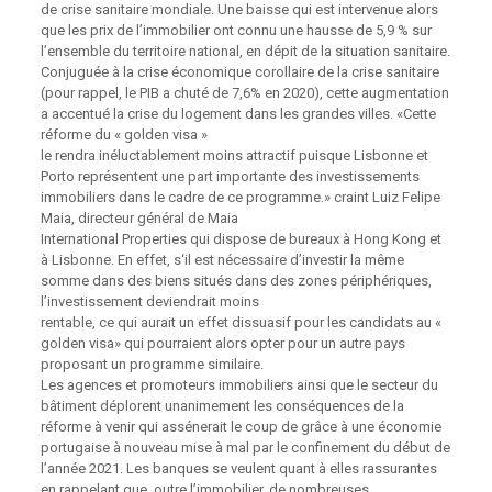
de crise sanitaire mondiale. Une baisse qui est intervenue alors
que les prix de l’immobilier ont connu une hausse de 5,9 % sur
l’ensemble du territoire national, en dépit de la situation sanitaire.
Conjuguée à la crise économique corollaire de la crise sanitaire
(pour rappel, le PIB a chuté de 7,6% en 2020), cette augmentation
a accentué la crise du logement dans les grandes villes. «Cette
réforme du « golden visa »
le rendra inéluctablement moins attractif puisque Lisbonne et
Porto représentent une part importante des investissements
immobiliers dans le cadre de ce programme.» craint Luiz Felipe
Maia, directeur général de Maia
International Properties qui dispose de bureaux à Hong Kong et
à Lisbonne. En effet, s‘il est nécessaire d’investir la même
somme dans des biens situés dans des zones périphériques,
l’investissement deviendrait moins
rentable, ce qui aurait un effet dissuasif pour les candidats au «
golden visa» qui pourraient alors opter pour un autre pays
proposant un programme similaire.
Les agences et promoteurs immobiliers ainsi que le secteur du
bâtiment déplorent unanimement les conséquences de la
réforme à venir qui assénerait le coup de grâce à une économie
portugaise à nouveau mise à mal par le confinement du début de
l’année 2021. Les banques se veulent quant à elles rassurantes
en rappelant que, outre l’immobilier, de nombreuses