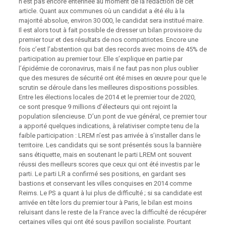
n’est pas encore entérinée au moment de la rédaction de cet
article. Quant aux communes où un candidat a été élu à la
majorité absolue, environ 30 000, le candidat sera institué maire.
Il est alors tout à fait possible de dresser un bilan provisoire du
premier tour et des résultats de nos compatriotes. Encore une
fois c’est l’abstention qui bat des records avec moins de 45% de
participation au premier tour. Elle s’explique en partie par
l’épidémie de coronavirus, mais il ne faut pas non plus oublier
que des mesures de sécurité ont été mises en œuvre pour que le
scrutin se déroule dans les meilleures dispositions possibles.
Entre les élections locales de 2014 et le premier tour de 2020,
ce sont presque 9 millions d’électeurs qui ont rejoint la
population silencieuse. D’un pont de vue général, ce premier tour
a apporté quelques indications, à relativiser compte tenu de la
faible participation : LREM n’est pas arrivée à s’installer dans le
territoire. Les candidats qui se sont présentés sous la bannière
sans étiquette, mais en soutenant le parti LREM ont souvent
réussi des meilleurs scores que ceux qui ont été investis par le
parti. Le parti LR a confirmé ses positions, en gardant ses
bastions et conservant les villes conquises en 2014 comme
Reims. Le PS a quant à lui plus de difficulté ; si sa candidate est
arrivée en tête lors du premier tour à Paris, le bilan est moins
reluisant dans le reste de la France avec la difficulté de récupérer
certaines villes qui ont été sous pavillon socialiste. Pourtant