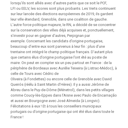
lorsqu’ils sont alliés avec d’autres partis que ce soit le PCF,
LFI ou EELV, les scores sont plus probants. Les Verts continuent
sur leur lancée des élections européennes de 2019, ils gardent
leur ville étendard, Grenoble, dans une coalition de gauche.
L’autre force politique majeure, le RN, a décidé de se concentrer
sur la conservation des villes déjà acquises et, ponctuellement,
s’investir pour en gagner d’autres, Perpignan par
exemple. Concernant les candidats d’origine portugaise,
beaucoup d’entre eux sont parvenus à leur fin : plus d’une
trentaine ont intégré le champ politique français. D’autant plus
que certains élus d’origine portugaise l’ont été au poste de
maire. On peut en compter six un peu partout en France : de la
périphérie de Bordeaux avec Aurélie Teixeira (à Listrac-Médoc), à
celle de Tours avec Cédric de
Oliveira (à Fondettes) ou encore celle de Grenoble avec David
Queirós (réélu à Saint Martin d’Hères). Il y a aussi Jérôme de
Abreu dans le Puy-de-Dôme (Ménetrol), dans les petits villages
comme Coucy-lès-Eppes dans l’Aisne avec Paulo de Encarnação
et aussi en Bourgogne avec José Almeida (à Longvic).
Félicitations à eux ! Et à tous les conseillers municipaux
portugais ou d’origine portugaise qui ont été élus dans toute le
France !