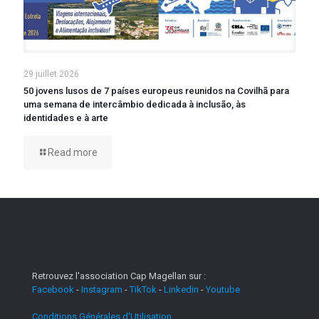
29 juillet 2026
50 jovens lusos de 7 países europeus reunidos na Covilhã para
uma semana de intercâmbio dedicada à inclusão, às
identidades e à arte
Read more
Retrouvez l'association Cap Magellan sur :
Facebook
-
Instagram
-
TikTok
-
Linkedin
-
Youtube
Conditions Générales d'Utilisation