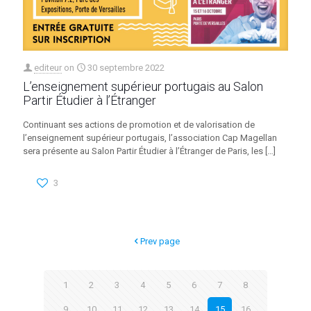
editeur
on
30 septembre 2022
L’enseignement supérieur portugais au Salon
Partir Étudier à l’Étranger
Continuant ses actions de promotion et de valorisation de
l’enseignement supérieur portugais, l’association Cap Magellan
sera présente au Salon Partir Étudier à l’Étranger de Paris, les
[…]
3
Prev page
1
2
3
4
5
6
7
8
9
10
11
12
13
14
15
16