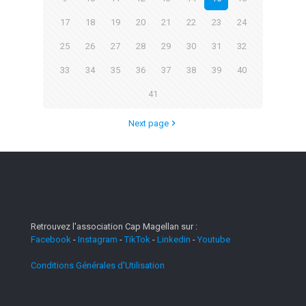
17
18
19
20
21
22
23
24
25
26
27
28
29
30
31
32
33
34
35
36
37
38
39
40
41
Next page
Retrouvez l'association Cap Magellan sur :
Facebook
-
Instagram
-
TikTok
-
Linkedin
-
Youtube
Conditions Générales d'Utilisation