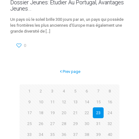
Dossier Jeunes: Étudier Au Portugal, Avantages
Jeunes…
Un pays où le soleil brille 300 jours par an, un pays qui possède
les frontières les plus anciennes d’Europe mais également une
grande diversité de
[…]
0
Prev page
1
2
3
4
5
6
7
8
9
10
11
12
13
14
15
16
17
18
19
20
21
22
23
24
25
26
27
28
29
30
31
32
33
34
35
36
37
38
39
40