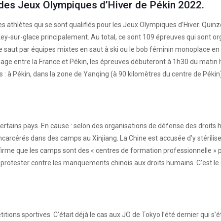
 des Jeux Olympiques d’Hiver de Pékin 2022.
r les athlètes qui se sont qualifiés pour les Jeux Olympiques d’Hiver. Q
 hockey-sur-glace principalement. Au total, ce sont 109 épreuves qui son
le saut par équipes mixtes en saut à ski ou le bob féminin monoplace en 
calage entre la France et Pékin, les épreuves débuteront à 1h30 du mati
 : à Pékin, dans la zone de Yanqing (à 90 kilomètres du centre de Pékin
de certains pays. En cause : selon des organisations de défense des droit
arcérés dans des camps au Xinjiang. La Chine est accusée d’y stériliser
ffirme que les camps sont des « centres de formation professionnelle » p
 protester contre les manquements chinois aux droits humains. C’est le
tions sportives. C’était déjà le cas aux JO de Tokyo l’été dernier qui s’é