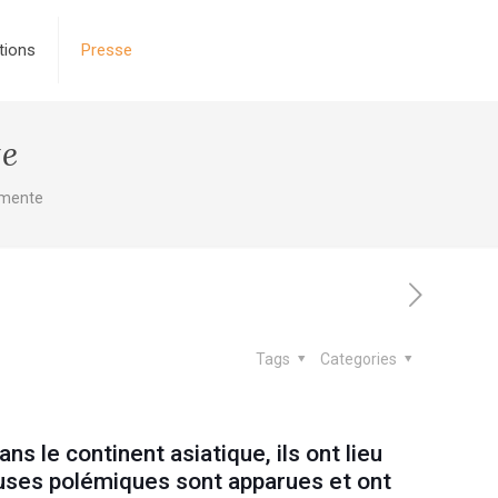
tions
Presse
te
rmente
Tags
Categories
 le continent asiatique, ils ont lieu
euses polémiques sont apparues et ont