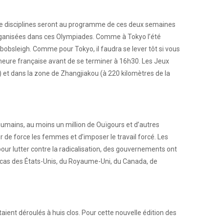
uinze disciplines seront au programme de ces deux semaines
t organisées dans ces Olympiades. Comme à Tokyo l’été
bobsleigh. Comme pour Tokyo, il faudra se lever tôt si vous
n heure française avant de se terminer à 16h30. Les Jeux
) et dans la zone de Zhangjiakou (à 220 kilomètres de la
s humains, au moins un million de Ouïgours et d’autres
 de force les femmes et d’imposer le travail forcé. Les
our lutter contre la radicalisation, des gouvernements ont
 cas des États-Unis, du Royaume-Uni, du Canada, de
taient déroulés à huis clos. Pour cette nouvelle édition des