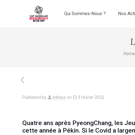
Qui Sommes-Nous ?
Nos Act
L
Home
Published by
editeur
on
3 février 2022
Quatre ans après PyeongChang, les Jeux 
cette année à Pékin. Si le Covid a lar