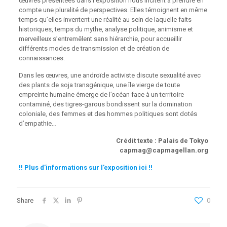
œuvres présentées dans l’exposition nous incitent à prendre en
compte une pluralité de perspectives. Elles témoignent en même
temps qu’elles inventent une réalité au sein de laquelle faits
historiques, temps du mythe, analyse politique, animisme et
merveilleux s’entremêlent sans hiérarchie, pour accueillir
différents modes de transmission et de création de
connaissances.
Dans les œuvres, une androïde activiste discute sexualité avec
des plants de soja transgénique, une île vierge de toute
empreinte humaine émerge de l’océan face à un territoire
contaminé, des tigres-garous bondissent sur la domination
coloniale, des femmes et des hommes politiques sont dotés
d’empathie…
Crédit texte : Palais de Tokyo
capmag@capmagellan.org
!! Plus d’informations sur l’exposition ici !!
Share
0