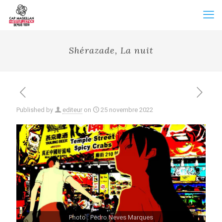
Shérazade, La nuit
Published by
editeur
on
25 novembre 2022
Photo : Pedro Neves Marques