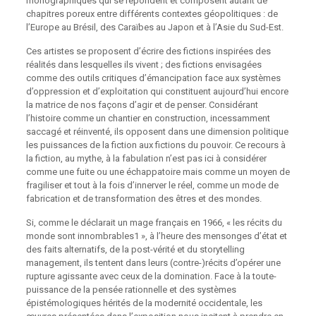
monographiques qui se répondent et composent autant de
chapitres poreux entre différents contextes géopolitiques : de
l’Europe au Brésil, des Caraïbes au Japon et à l’Asie du Sud-Est.
Ces artistes se proposent d’écrire des fictions inspirées des
réalités dans lesquelles ils vivent ; des fictions envisagées
comme des outils critiques d’émancipation face aux systèmes
d’oppression et d’exploitation qui constituent aujourd’hui encore
la matrice de nos façons d’agir et de penser. Considérant
l’histoire comme un chantier en construction, incessamment
saccagé et réinventé, ils opposent dans une dimension politique
les puissances de la fiction aux fictions du pouvoir. Ce recours à
la fiction, au mythe, à la fabulation n’est pas ici à considérer
comme une fuite ou une échappatoire mais comme un moyen de
fragiliser et tout à la fois d’innerver le réel, comme un mode de
fabrication et de transformation des êtres et des mondes.
Si, comme le déclarait un mage français en 1966, « les récits du
monde sont innombrables1 », à l’heure des mensonges d’état et
des faits alternatifs, de la post-vérité et du storytelling
management, ils tentent dans leurs (contre-)récits d’opérer une
rupture agissante avec ceux de la domination. Face à la toute-
puissance de la pensée rationnelle et des systèmes
épistémologiques hérités de la modernité occidentale, les