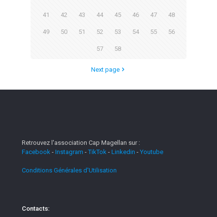
41
42
43
44
45
46
47
48
49
50
51
52
53
54
55
56
57
58
Next page
Retrouvez l'association Cap Magellan sur :
Facebook
-
Instagram
-
TikTok
-
Linkedin
-
Youtube
Conditions Générales d'Utilisation
Contacts: