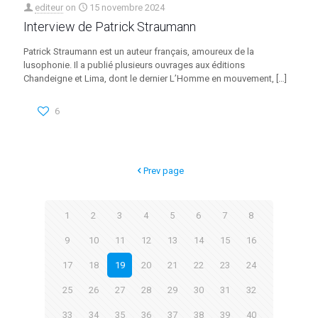
editeur
on
15 novembre 2024
Interview de Patrick Straumann
Patrick Straumann est un auteur français, amoureux de la
lusophonie. Il a publié plusieurs ouvrages aux éditions
Chandeigne et Lima, dont le dernier L’Homme en mouvement,
[…]
6
Prev page
1
2
3
4
5
6
7
8
9
10
11
12
13
14
15
16
17
18
19
20
21
22
23
24
25
26
27
28
29
30
31
32
33
34
35
36
37
38
39
40