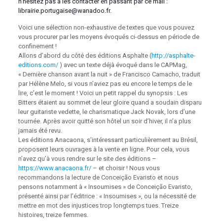
n’hésitez pas à les contacter en passant par ce mail :
librairie.portugaise@wanadoo.fr
.
Voici une sélection non-exhaustive de textes que vous pouvez
vous procurer par les moyens évoqués ci-dessus en période de
confinement !
Allons d’abord du côté des éditions Asphalte (
http://asphalte-
editions.com/
) avec un texte déjà évoqué dans le CAPMag,
« Dernière chanson avant la nuit » de Francisco Camacho, traduit
par Hélène Melo, si vous n’aviez pas eu encore le temps de le
lire, c’est le moment ! Voici un petit rappel du synopsis : Les
Bitters étaient au sommet de leur gloire quand a soudain disparu
leur guitariste vedette, le charismatique Jack Novak, lors d’une
tournée. Après avoir quitté son hôtel un soir d’hiver, il n’a plus
jamais été revu.
Les éditions Anacaona, s’intéressant particulièrement au Brésil,
proposent leurs ouvrages à la vente en ligne. Pour cela, vous
n’avez qu’à vous rendre sur le site des éditions –
https://www.anacaona.fr/
– et choisir ! Nous vous
recommandons la lecture de Conceição Evaristo et nous
pensons notamment à « Insoumises » de Conceição Evaristo,
présenté ainsi par l’éditrice : « Insoumises », ou la nécessité de
mettre en mot des injustices trop longtemps tues. Treize
histoires, treize femmes.