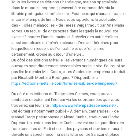
Tous les livres des éditions Chandeigne, maison spécialisée
dans le monde lusophone, peuvent être commandés via la
librairie portugaise et brésilienne ! Pour ceux qui n’auraient pas eu
encore le temps de lire … Nous vous rappelons la publication
des « Folles mélancolies » de Teresa Veiga traduit par Ana Maria
Torres. Un recueil de onze textes dans lesquels la nouvelliste
excelle à sonder l’âme humaine et à révéler des anti-héroïnes
aussi complexes qu’irrévérencieuses. Des anti-héroïnes pour
lesquelles on ressent de l’empathie et que l’on a, très
certainement, croisé au détour d’une vie…
Du côté des éditions Métailié, les versions numériques de leurs
ouvrages sont directement accessibles sur leur site. Pourquoi ne
pas lire le dernier Mia Couto, « Les Sables de l’empereur » traduit
par Elisabeth Monteiro Rodrigues ? Disponible ici :
https://editions-metailie.com/livre/les-sables-de-lempereur/
Du côté des éditions du Temps des Cerises, vous pouvez
contacter directement l’éditeur via les coordonnées que vous
trouverez sur leur site :
https://www.letempsdescerises.net/
.
Cet éditeur a notamment publié « À demain, camarades ! » de
Manuel Tiago pseudonyme d’Àlvaro Cunhal, traduit par Élodie
Dupeau. Un texte dans lequel Cunhal revient sur le quotidien des
fonctionnaires du Parti et celui des paysans et ouvriers ruraux. Il
dévoile un aspect méconnu de la lutte contre Salazar et place