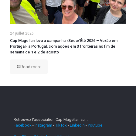
24 juillet 2026
Cap Magellan leva a campanha «Sécur’Été 2026 – Verão em
Portugal» a Portugal, com ações em 3 fronteiras no fim de
semana de 1 e 2 de agosto
Read more
Retrouvez l'association Cap Magellan sur :
Facebook
-
Instagram
-
TikTok
-
Linkedin
-
Youtube