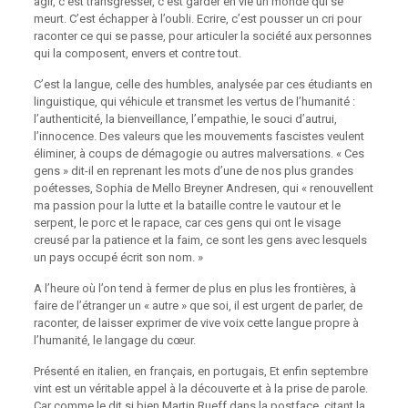
agir, c’est transgresser, c’est garder en vie un monde qui se
meurt. C’est échapper à l’oubli. Ecrire, c’est pousser un cri pour
raconter ce qui se passe, pour articuler la société aux personnes
qui la composent, envers et contre tout.
C’est la langue, celle des humbles, analysée par ces étudiants en
linguistique, qui véhicule et transmet les vertus de l’humanité :
l’authenticité, la bienveillance, l’empathie, le souci d’autrui,
l’innocence. Des valeurs que les mouvements fascistes veulent
éliminer, à coups de démagogie ou autres malversations. « Ces
gens » dit-il en reprenant les mots d’une de nos plus grandes
poétesses, Sophia de Mello Breyner Andresen, qui « renouvellent
ma passion pour la lutte et la bataille contre le vautour et le
serpent, le porc et le rapace, car ces gens qui ont le visage
creusé par la patience et la faim, ce sont les gens avec lesquels
un pays occupé écrit son nom. »
A l’heure où l’on tend à fermer de plus en plus les frontières, à
faire de l’étranger un « autre » que soi, il est urgent de parler, de
raconter, de laisser exprimer de vive voix cette langue propre à
l’humanité, le langage du cœur.
Présenté en italien, en français, en portugais, Et enfin septembre
vint est un véritable appel à la découverte et à la prise de parole.
Car comme le dit si bien Martin Rueff dans la postface, citant la