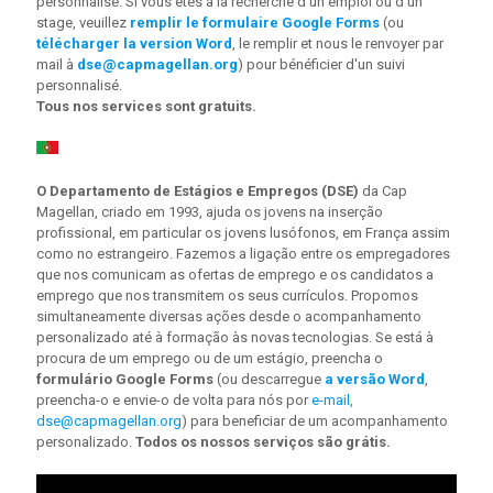
personnalisé. Si vous êtes à la recherche d'un emploi ou d'un
stage, veuillez
remplir le formulaire Google Forms
(ou
télécharger la version Word
, le remplir et nous le renvoyer par
mail à
dse@capmagellan.org
) pour bénéficier d'un suivi
personnalisé.
Tous nos services sont gratuits.
O Departamento de Estágios e Empregos (DSE)
da Cap
Magellan, criado em 1993, ajuda os jovens na inserção
profissional, em particular os jovens lusófonos, em França assim
como no estrangeiro. Fazemos a ligação entre os empregadores
que nos comunicam as ofertas de emprego e os candidatos a
emprego que nos transmitem os seus currículos. Propomos
simultaneamente diversas ações desde o acompanhamento
personalizado até à formação às novas tecnologias. Se está à
procura de um emprego ou de um estágio, preencha o
formulário Google Forms
(ou descarregue
a versão Word
,
preencha-o e envie-o de volta para nós por
e-mail,
dse@capmagellan.org
) para beneficiar de um acompanhamento
personalizado.
Todos os nossos serviços são grátis.