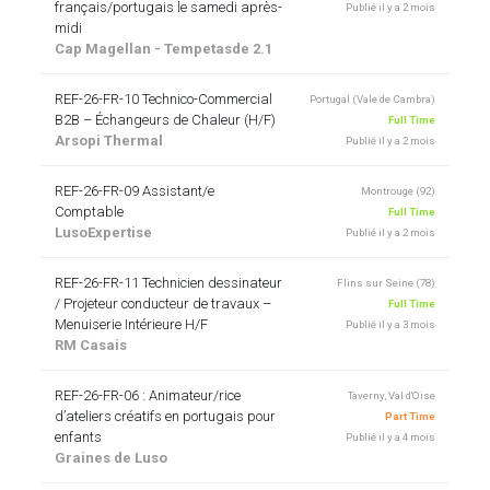
français/portugais le samedi après-
Publié il y a 2 mois
midi
Cap Magellan - Tempetasde 2.1
REF-26-FR-10 Technico-Commercial
Portugal (Vale de Cambra)
B2B – Échangeurs de Chaleur (H/F)
Full Time
Arsopi Thermal
Publié il y a 2 mois
REF-26-FR-09 Assistant/e
Montrouge (92)
Comptable
Full Time
LusoExpertise
Publié il y a 2 mois
REF-26-FR-11 Technicien dessinateur
Flins sur Seine (78)
/ Projeteur conducteur de travaux –
Full Time
Menuiserie Intérieure H/F
Publié il y a 3 mois
RM Casais
REF-26-FR-06 : Animateur/rice
Taverny, Val d'Oise
d’ateliers créatifs en portugais pour
Part Time
enfants
Publié il y a 4 mois
Graines de Luso