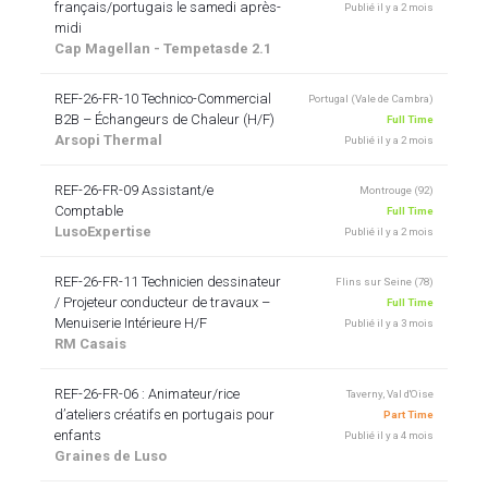
français/portugais le samedi après-
Publié il y a 2 mois
midi
Cap Magellan - Tempetasde 2.1
REF-26-FR-10 Technico-Commercial
Portugal (Vale de Cambra)
B2B – Échangeurs de Chaleur (H/F)
Full Time
Arsopi Thermal
Publié il y a 2 mois
REF-26-FR-09 Assistant/e
Montrouge (92)
Comptable
Full Time
LusoExpertise
Publié il y a 2 mois
REF-26-FR-11 Technicien dessinateur
Flins sur Seine (78)
/ Projeteur conducteur de travaux –
Full Time
Menuiserie Intérieure H/F
Publié il y a 3 mois
RM Casais
REF-26-FR-06 : Animateur/rice
Taverny, Val d'Oise
d’ateliers créatifs en portugais pour
Part Time
enfants
Publié il y a 4 mois
Graines de Luso