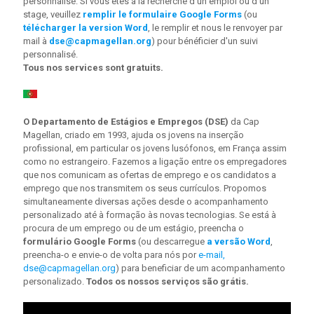
personnalisé. Si vous êtes à la recherche d'un emploi ou d'un
stage, veuillez
remplir le formulaire Google Forms
(ou
télécharger la version Word
, le remplir et nous le renvoyer par
mail à
dse@capmagellan.org
) pour bénéficier d'un suivi
personnalisé.
Tous nos services sont gratuits.
O Departamento de Estágios e Empregos (DSE)
da Cap
Magellan, criado em 1993, ajuda os jovens na inserção
profissional, em particular os jovens lusófonos, em França assim
como no estrangeiro. Fazemos a ligação entre os empregadores
que nos comunicam as ofertas de emprego e os candidatos a
emprego que nos transmitem os seus currículos. Propomos
simultaneamente diversas ações desde o acompanhamento
personalizado até à formação às novas tecnologias. Se está à
procura de um emprego ou de um estágio, preencha o
formulário Google Forms
(ou descarregue
a versão Word
,
preencha-o e envie-o de volta para nós por
e-mail,
dse@capmagellan.org
) para beneficiar de um acompanhamento
personalizado.
Todos os nossos serviços são grátis.