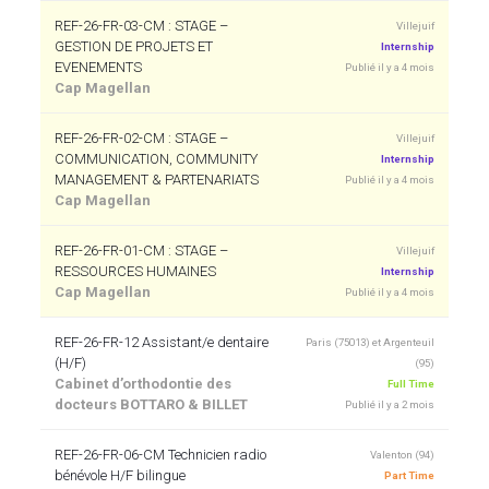
REF-26-FR-03-CM : STAGE –
Villejuif
GESTION DE PROJETS ET
Internship
EVENEMENTS
Publié il y a 4 mois
Cap Magellan
REF-26-FR-02-CM : STAGE –
Villejuif
COMMUNICATION, COMMUNITY
Internship
MANAGEMENT & PARTENARIATS
Publié il y a 4 mois
Cap Magellan
REF-26-FR-01-CM : STAGE –
Villejuif
RESSOURCES HUMAINES
Internship
Cap Magellan
Publié il y a 4 mois
REF-26-FR-12 Assistant/e dentaire
Paris (75013) et Argenteuil
(H/F)
(95)
Cabinet d’orthodontie des
Full Time
docteurs BOTTARO & BILLET
Publié il y a 2 mois
REF-26-FR-06-CM Technicien radio
Valenton (94)
bénévole H/F bilingue
Part Time