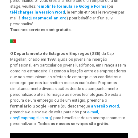
personnalisé. Si vous êtes à la recherche d'un emploi ou d'un
stage, veuillez
remplir le formulaire Google Forms
(ou
télécharger la version Word
, le remplir et nous le renvoyer par
mail à
dse@capmagellan.org
) pour bénéficier d'un suivi
personnalisé.
Tous nos services sont gratuits.
O Departamento de Estágios e Empregos (DSE)
da Cap
Magellan, criado em 1993, ajuda os jovens na inserção
profissional, em particular os jovens lusófonos, em França assim
como no estrangeiro. Fazemos a ligação entre os empregadores
que nos comunicam as ofertas de emprego e os candidatos a
emprego que nos transmitem os seus currículos. Propomos
simultaneamente diversas ações desde o acompanhamento
personalizado até à formação às novas tecnologias. Se está à
procura de um emprego ou de um estágio, preencha o
formulário Google Forms
(ou descarregue
a versão Word
,
preencha-o e envie-o de volta para nós por
e-mail,
dse@capmagellan.org
) para beneficiar de um acompanhamento
personalizado.
Todos os nossos serviços são grátis.