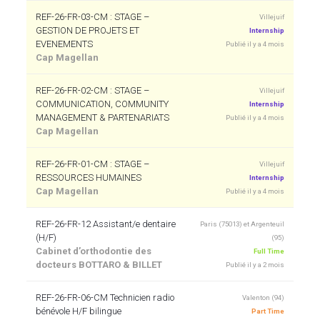
REF-26-FR-03-CM : STAGE –
Villejuif
GESTION DE PROJETS ET
Internship
EVENEMENTS
Publié il y a 4 mois
Cap Magellan
REF-26-FR-02-CM : STAGE –
Villejuif
COMMUNICATION, COMMUNITY
Internship
MANAGEMENT & PARTENARIATS
Publié il y a 4 mois
Cap Magellan
REF-26-FR-01-CM : STAGE –
Villejuif
RESSOURCES HUMAINES
Internship
Cap Magellan
Publié il y a 4 mois
REF-26-FR-12 Assistant/e dentaire
Paris (75013) et Argenteuil
(H/F)
(95)
Cabinet d’orthodontie des
Full Time
docteurs BOTTARO & BILLET
Publié il y a 2 mois
REF-26-FR-06-CM Technicien radio
Valenton (94)
bénévole H/F bilingue
Part Time