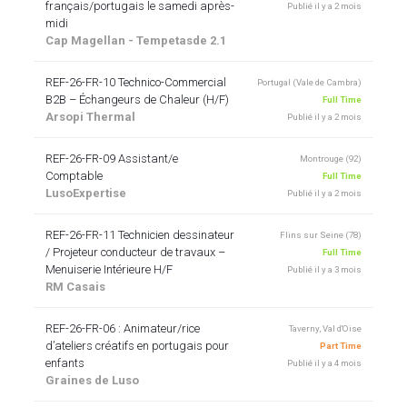
français/portugais le samedi après-
Publié il y a 2 mois
midi
Cap Magellan - Tempetasde 2.1
REF-26-FR-10 Technico-Commercial
Portugal (Vale de Cambra)
B2B – Échangeurs de Chaleur (H/F)
Full Time
Arsopi Thermal
Publié il y a 2 mois
REF-26-FR-09 Assistant/e
Montrouge (92)
Comptable
Full Time
LusoExpertise
Publié il y a 2 mois
REF-26-FR-11 Technicien dessinateur
Flins sur Seine (78)
/ Projeteur conducteur de travaux –
Full Time
Menuiserie Intérieure H/F
Publié il y a 3 mois
RM Casais
REF-26-FR-06 : Animateur/rice
Taverny, Val d'Oise
d’ateliers créatifs en portugais pour
Part Time
enfants
Publié il y a 4 mois
Graines de Luso