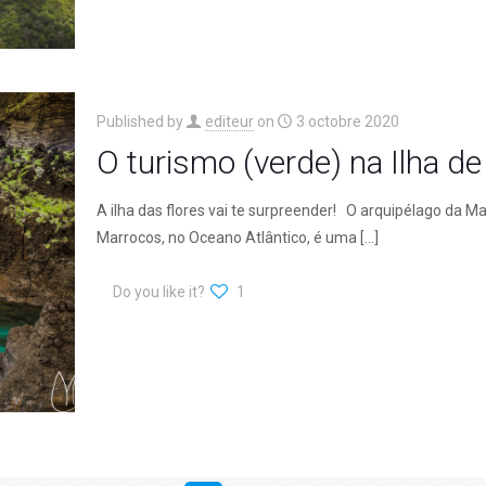
Published by
editeur
on
3 octobre 2020
O turismo (verde) na Ilha d
A ilha das flores vai te surpreender! O arquipélago da Ma
Marrocos, no Oceano Atlântico, é uma
[…]
Do you like it?
1