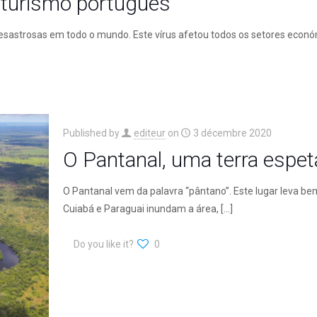
 turismo português
astrosas em todo o mundo. Este vírus afetou todos os setores económ
Published by
editeur
on
3 décembre 2020
O Pantanal, uma terra espet
O Pantanal vem da palavra “pântano”. Este lugar leva be
Cuiabá e Paraguai inundam a área,
[…]
Do you like it?
0