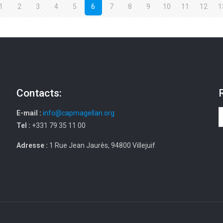
1
2
3
4
5
6
7
8
9
10
11
12
1
Contacts:
E-mail :
info@capmagellan.org
Tel :
+331 79 35 11 00
Adresse :
1 Rue Jean Jaurès, 94800 Villejuif