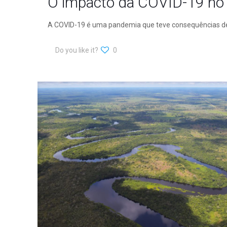
O impacto da COVID-19 no
A COVID-19 é uma pandemia que teve consequências des
Do you like it?
0