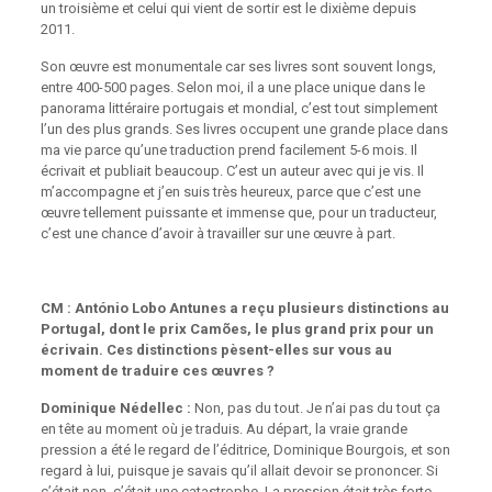
un troisième et celui qui vient de sortir est le dixième depuis
2011.
Son œuvre est monumentale car ses livres sont souvent longs,
entre 400-500 pages. Selon moi, il a une place unique dans le
panorama littéraire portugais et mondial, c’est tout simplement
l’un des plus grands. Ses livres occupent une grande place dans
ma vie parce qu’une traduction prend facilement 5-6 mois. Il
écrivait et publiait beaucoup. C’est un auteur avec qui je vis. Il
m’accompagne et j’en suis très heureux, parce que c’est une
œuvre tellement puissante et immense que, pour un traducteur,
c’est une chance d’avoir à travailler sur une œuvre à part.
CM : António Lobo Antunes a reçu plusieurs distinctions au
Portugal, dont le prix Camões, le plus grand prix pour un
écrivain. Ces distinctions pèsent-elles sur vous au
moment de traduire ces œuvres ?
Dominique Nédellec :
Non, pas du tout. Je n’ai pas du tout ça
en tête au moment où je traduis. Au départ, la vraie grande
pression a été le regard de l’éditrice, Dominique Bourgois, et son
regard à lui, puisque je savais qu’il allait devoir se prononcer. Si
c’était non, c’était une catastrophe. La pression était très forte