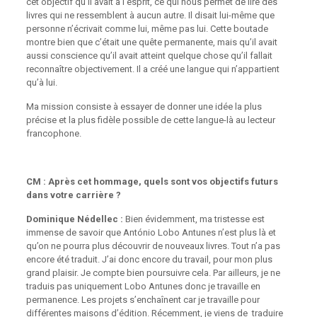
cet objectif qu’il avait à l’esprit, ce qui nous permet de lire des
livres qui ne ressemblent à aucun autre. Il disait lui-même que
personne n’écrivait comme lui, même pas lui. Cette boutade
montre bien que c’était une quête permanente, mais qu’il avait
aussi conscience qu’il avait atteint quelque chose qu’il fallait
reconnaître objectivement. Il a créé une langue qui n’appartient
qu’à lui.
Ma mission consiste à essayer de donner une idée la plus
précise et la plus fidèle possible de cette langue-là au lecteur
francophone.
CM : Après cet hommage, quels sont vos objectifs futurs
dans votre carrière ?
Dominique Nédellec :
Bien évidemment, ma tristesse est
immense de savoir que António Lobo Antunes n’est plus là et
qu’on ne pourra plus découvrir de nouveaux livres. Tout n’a pas
encore été traduit. J’ai donc encore du travail, pour mon plus
grand plaisir. Je compte bien poursuivre cela. Par ailleurs, je ne
traduis pas uniquement Lobo Antunes donc je travaille en
permanence. Les projets s’enchaînent car je travaille pour
différentes maisons d’édition. Récemment, je viens de traduire