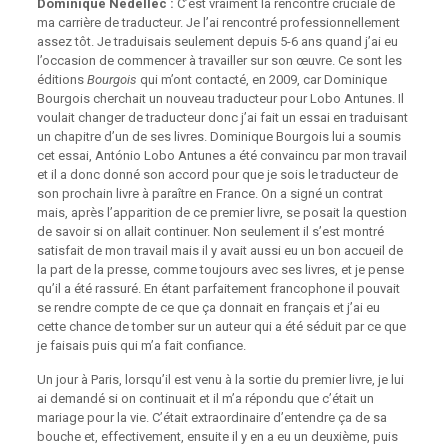
Dominique Nédellec :
C’est vraiment la rencontre cruciale de
ma carrière de traducteur. Je l’ai rencontré professionnellement
assez tôt. Je traduisais seulement depuis 5-6 ans quand j’ai eu
l’occasion de commencer à travailler sur son œuvre. Ce sont les
éditions
Bourgois
qui m’ont contacté, en 2009, car Dominique
Bourgois cherchait un nouveau traducteur pour Lobo Antunes. Il
voulait changer de traducteur donc j’ai fait un essai en traduisant
un chapitre d’un de ses livres. Dominique Bourgois lui a soumis
cet essai, António Lobo Antunes a été convaincu par mon travail
et il a donc donné son accord pour que je sois le traducteur de
son prochain livre à paraître en France. On a signé un contrat
mais, après l’apparition de ce premier livre, se posait la question
de savoir si on allait continuer. Non seulement il s’est montré
satisfait de mon travail mais il y avait aussi eu un bon accueil de
la part de la presse, comme toujours avec ses livres, et je pense
qu’il a été rassuré. En étant parfaitement francophone il pouvait
se rendre compte de ce que ça donnait en français et j’ai eu
cette chance de tomber sur un auteur qui a été séduit par ce que
je faisais puis qui m’a fait confiance.
Un jour à Paris, lorsqu’il est venu à la sortie du premier livre, je lui
ai demandé si on continuait et il m’a répondu que c’était un
mariage pour la vie. C’était extraordinaire d’entendre ça de sa
bouche et, effectivement, ensuite il y en a eu un deuxième, puis