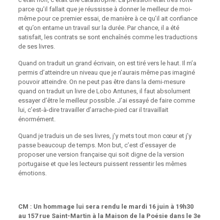
parce qu’il fallait que je réussisse à donner le meilleur de moi-
même pour ce premier essai, de manière à ce qu’il ait confiance
et qu’on entame un travail sur la durée. Par chance, il a été
satisfait, les contrats se sont enchaînés comme les traductions
de ses livres.
Quand on traduit un grand écrivain, on est tiré vers le haut. Il m’a
permis d’atteindre un niveau que je n’aurais même pas imaginé
pouvoir atteindre. On ne peut pas être dans la demi-mesure
quand on traduit un livre de Lobo Antunes, il faut absolument
essayer d’être le meilleur possible. J’ai essayé de faire comme
lui, c’est-à-dire travailler d’arrache-pied car il travaillait
énormément.
Quand je traduis un de ses livres, j’y mets tout mon cœur et j’y
passe beaucoup de temps. Mon but, c’est d’essayer de
proposer une version française qui soit digne de la version
portugaise et que les lecteurs puissent ressentir les mêmes
émotions.
CM : Un hommage lui sera rendu le mardi 16 juin à 19h30
au 157 rue Saint-Martin à la Maison de la Poésie dans le 3e