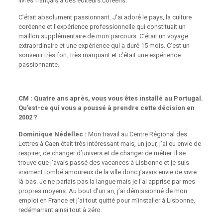
livres français à des éditeurs coréens.
C’était absolument passionnant. J’ai adoré le pays, la culture
coréenne et l’expérience professionnelle qui constituait un
maillon supplémentaire de mon parcours. C’était un voyage
extraordinaire et une expérience qui a duré 15 mois. C’est un
souvenir très fort, très marquant et c’était une expérience
passionnante.
CM : Quatre ans après, vous vous êtes installé au Portugal.
Qu’est-ce qui vous a poussé à prendre cette décision en
2002 ?
Dominique Nédellec :
Mon travail au Centre Régional des
Lettres à Caen était très intéressant mais, un jour, j’ai eu envie de
respirer, de changer d’univers et de changer de métier. Il se
trouve que j’avais passé des vacances à Lisbonne et je suis
vraiment tombé amoureux de la ville donc j’avais envie de vivre
là-bas. Je ne parlais pas la langue mais je l’ai apprise par mes
propres moyens. Au bout d’un an, j’ai démissionné de mon
emploi en France et j’ai tout quitté pour m’installer à Lisbonne,
redémarrant ainsi tout à zéro.