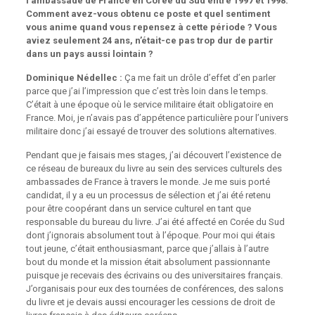
l’ambassade de France en Corée du Sud entre 1997 et 1998.
Comment avez-vous obtenu ce poste et quel sentiment
vous anime quand vous repensez à cette période ? Vous
aviez seulement 24 ans, n’était-ce pas trop dur de partir
dans un pays aussi lointain ?
Dominique Nédellec :
Ça me fait un drôle d’effet d’en parler
parce que j’ai l’impression que c’est très loin dans le temps.
C’était à une époque où le service militaire était obligatoire en
France. Moi, je n’avais pas d’appétence particulière pour l’univers
militaire donc j’ai essayé de trouver des solutions alternatives.
Pendant que je faisais mes stages, j’ai découvert l’existence de
ce réseau de bureaux du livre au sein des services culturels des
ambassades de France à travers le monde. Je me suis porté
candidat, il y a eu un processus de sélection et j’ai été retenu
pour être coopérant dans un service culturel en tant que
responsable du bureau du livre. J’ai été affecté en Corée du Sud
dont j’ignorais absolument tout à l’époque. Pour moi qui étais
tout jeune, c’était enthousiasmant, parce que j’allais à l’autre
bout du monde et la mission était absolument passionnante
puisque je recevais des écrivains ou des universitaires français.
J’organisais pour eux des tournées de conférences, des salons
du livre et je devais aussi encourager les cessions de droit de