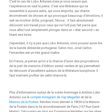
C’est le cas de Lobo Antunes mais je vous assure que
l’expérience en vaut la peine. C’est une littérature qui ne
ressemble à aucune autre, qui vous emporte, qui charrie
énormément de choses et qui provoque beaucoup d’émotions, il
sait se montrer drôle, poignant, féroce… Il faut absolument
découvrir son travail pour ceux qui ne l’ont pas fait parce que
vous allez tout simplement plonger dans un « état second » en
lisant ses livres.
Cependant, il n’y a pas que Lobo Antunes, vous pouvez aussi lire
de la bande dessinée portugaise. Selon moi, José Carlos
Fernandes est un très grand maître.
En France, je pense qu’on a la chance d’avoir des propositions
de la part de maisons d’édition assez variées et qui permettent
de découvrir d’excellents auteurs de la littérature lusophone. Il
faut vraiment profiter de cette chance-là.
Plus d’informations autour de la soirée hommage à António Lobo
Antunes sur le
compte instagram de Cap Magellan
et de la
Maison de la Poésie
. Rendez-vous demain à 19h30 à la Maison
de la Poésie dans le 3e arrondissement de Paris (157 Rue Saint-
Martin). Découvrez-en plus sur Dominique Nédellec sur les sites