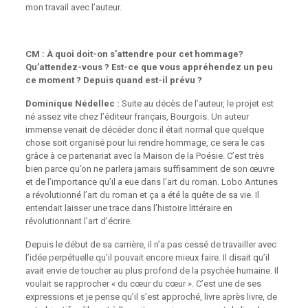
mon travail avec l’auteur.
CM : À quoi doit-on s’attendre pour cet hommage?
Qu’attendez-vous ? Est-ce que vous appréhendez un peu
ce moment ? Depuis quand est-il prévu ?
Dominique Nédellec :
Suite au décès de l’auteur, le projet est
né assez vite chez l’éditeur français, Bourgois. Un auteur
immense venait de décéder donc il était normal que quelque
chose soit organisé pour lui rendre hommage, ce sera le cas
grâce à ce partenariat avec la Maison de la Poésie. C’est très
bien parce qu’on ne parlera jamais suffisamment de son œuvre
et de l’importance qu’il a eue dans l’art du roman. Lobo Antunes
a révolutionné l’art du roman et ça a été la quête de sa vie. Il
entendait laisser une trace dans l’histoire littéraire en
révolutionnant l’art d’écrire.
Depuis le début de sa carrière, il n’a pas cessé de travailler avec
l’idée perpétuelle qu’il pouvait encore mieux faire. Il disait qu’il
avait envie de toucher au plus profond de la psychée humaine. Il
voulait se rapprocher « du cœur du cœur ». C’est une de ses
expressions et je pense qu’il s’est approché, livre après livre, de