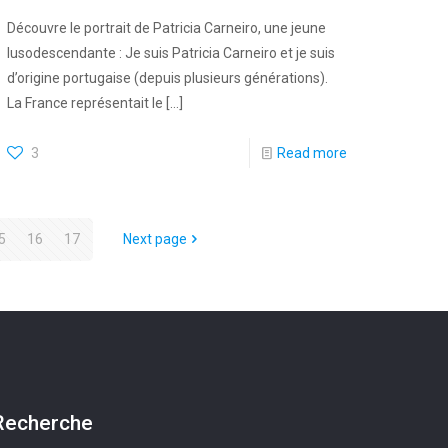
Découvre le portrait de Patricia Carneiro, une jeune
lusodescendante : Je suis Patricia Carneiro et je suis
d’origine portugaise (depuis plusieurs générations).
La France représentait le
[…]
3
Read more
5
16
17
Next page
Recherche