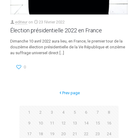
editeur
on
23 février 2022
Élection présidentielle 2022 en France
Dimanche 10 avril 2022 aura lieu, en France, le premier tour de la
douzième élection présidentielle de la Ve République et onzième
au suffrage universel direct
[…]
0
Prev page
1
2
3
4
5
6
7
8
9
10
11
12
13
14
15
16
17
18
19
20
21
22
23
24