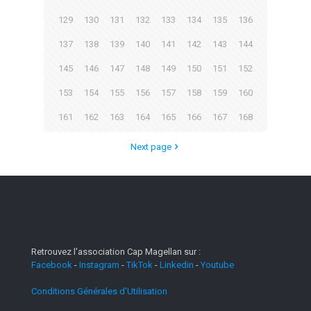
129
130
131
132
133
134
135
136
137
138
139
140
141
142
143
144
145
146
147
148
149
150
151
152
153
154
155
156
157
158
159
160
161
162
163
164
165
166
167
168
Next page
Retrouvez l'association Cap Magellan sur :
Facebook
-
Instagram
-
TikTok
-
Linkedin
-
Youtube
Conditions Générales d'Utilisation