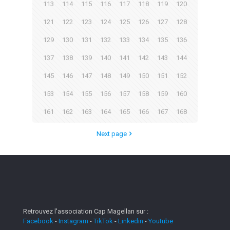
113
114
115
116
117
118
119
120
121
122
123
124
125
126
127
128
129
130
131
132
133
134
135
136
137
138
139
140
141
142
143
144
145
146
147
148
149
150
151
152
153
154
155
156
157
158
159
160
161
162
163
164
165
166
167
168
Next page
Retrouvez l'association Cap Magellan sur :
Facebook
-
Instagram
-
TikTok
-
Linkedin
-
Youtube