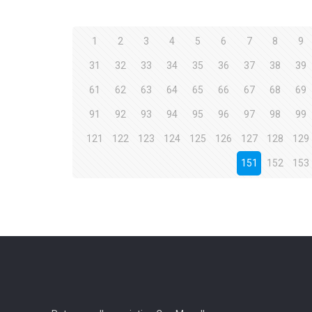
1
2
3
4
5
6
7
8
9
31
32
33
34
35
36
37
38
39
61
62
63
64
65
66
67
68
69
91
92
93
94
95
96
97
98
99
121
122
123
124
125
126
127
128
129
151
152
153