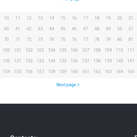
10
11
12
13
14
15
16
17
18
19
20
21
40
41
42
43
44
45
46
47
48
49
50
51
70
71
72
73
74
75
76
77
78
79
80
81
100
101
102
103
104
105
106
107
108
109
110
111
130
131
132
133
134
135
136
137
138
139
140
141
154
155
156
157
158
159
160
161
162
163
164
165
Next page