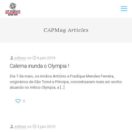
CAPMag Articles
editeur
on
6 juin 2019
Calema inunda o Olympia !
Dia 7 de maio, os irmãos António e Fradique Mendes Ferreira,
originários de São Tomé e Príncipe, concretizaram mais um sonho
atuando no mítico Olympia, a
[…]
0
editeur
on
5 juin 2019