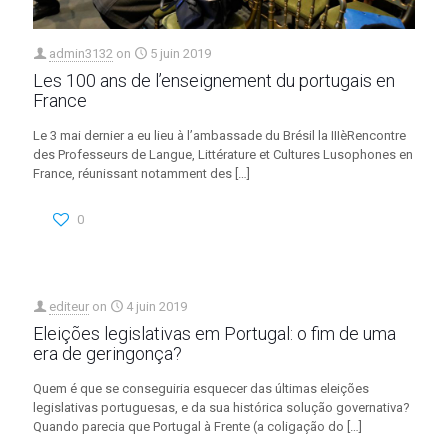
admin3132
on
5 juin 2019
Les 100 ans de l’enseignement du portugais en
France
Le 3 mai dernier a eu lieu à l’ambassade du Brésil la IIIèRencontre
des Professeurs de Langue, Littérature et Cultures Lusophones en
France, réunissant notamment des
[…]
0
editeur
on
4 juin 2019
Eleições legislativas em Portugal: o fim de uma
era de geringonça?
Quem é que se conseguiria esquecer das últimas eleições
legislativas portuguesas, e da sua histórica solução governativa?
Quando parecia que Portugal à Frente (a coligação do
[…]