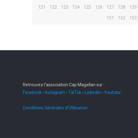
121
122
123
124
125
126
127
128
129
151
152
153
Retrouvez l'association Cap Magellan sur :
Facebook
-
Instagram
-
TikTok
-
Linkedin
-
Youtube
Conditions Générales d'Utilisation