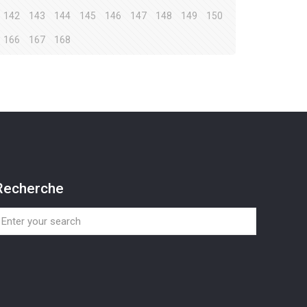
142
143
144
145
146
147
148
149
150
166
167
168
Recherche