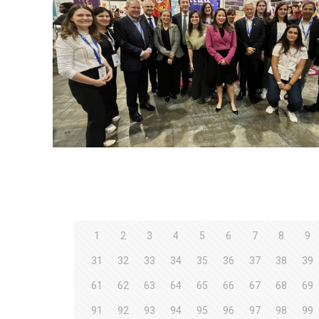
1
2
3
4
5
6
7
8
9
31
32
33
34
35
36
37
38
39
61
62
63
64
65
66
67
68
69
91
92
93
94
95
96
97
98
99