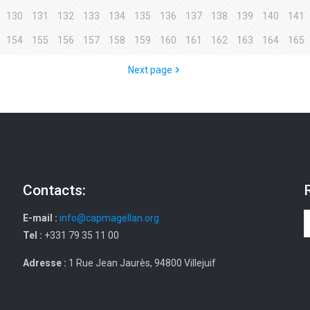
130
131
132
133
134
135
136
137
138
139
140
141
154
155
156
157
158
159
160
161
162
163
164
165
Next page
Contacts:
E-mail :
info@capmagellan.org
Tel :
+331 79 35 11 00
Adresse :
1 Rue Jean Jaurès, 94800 Villejuif