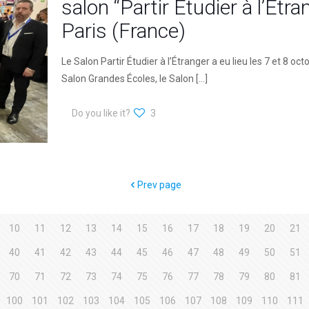
salon “Partir Étudier à l’Étra
Paris (France)
Le Salon Partir Étudier à l’Étranger a eu lieu les 7 et 8 o
Salon Grandes Écoles, le Salon
[…]
Do you like it?
3
Prev page
10
11
12
13
14
15
16
17
18
19
20
21
40
41
42
43
44
45
46
47
48
49
50
51
70
71
72
73
74
75
76
77
78
79
80
81
100
101
102
103
104
105
106
107
108
109
110
111