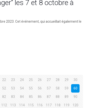
nger” les 7 et 8 octobre à
ctobre 2023. Cet événement, qui accueillait également le
22
23
24
25
26
27
28
29
30
52
53
54
55
56
57
58
59
60
82
83
84
85
86
87
88
89
90
112
113
114
115
116
117
118
119
120