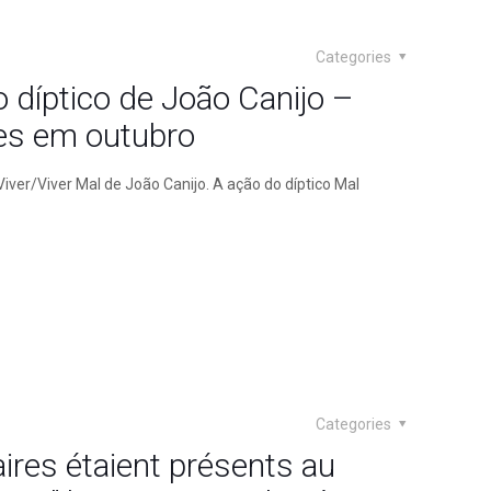
Categories
o díptico de João Canijo –
es em outubro
iver/Viver Mal de João Canijo. A ação do díptico Mal
Categories
ires étaient présents au