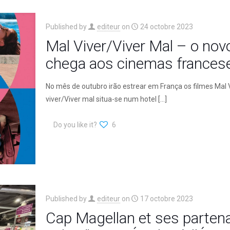
Published by
editeur
on
24 octobre 2023
Mal Viver/Viver Mal – o nov
chega aos cinemas frances
No mês de outubro irão estrear em França os filmes Mal V
viver/Viver mal situa-se num hotel
[…]
Do you like it?
6
Published by
editeur
on
17 octobre 2023
Cap Magellan et ses partena