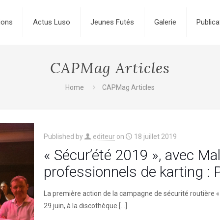
ions
Actus Luso
Jeunes Futés
Galerie
Publica
CAPMag Articles
Home
CAPMag Articles
Published by
editeur
on
18 juillet 2019
« Sécur’été 2019 », avec Mal
professionnels de karting : Pr
La première action de la campagne de sécurité routière « 
29 juin, à la discothèque
[…]