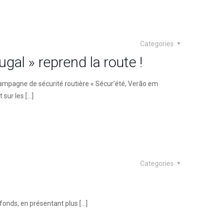
Categories
gal » reprend la route !
campagne de sécurité routière « Sécur’été, Verão em
t sur les
[…]
Categories
fonds, en présentant plus
[…]