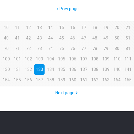
Prev page
10
11
12
13
14
15
16
17
18
19
20
21
40
41
42
43
44
45
46
47
48
49
50
51
70
71
72
73
74
75
76
77
78
79
80
81
100
101
102
103
104
105
106
107
108
109
110
111
130
131
132
133
134
135
136
137
138
139
140
141
154
155
156
157
158
159
160
161
162
163
164
165
Next page