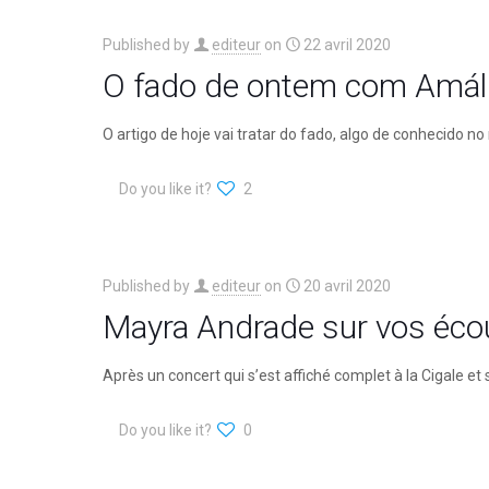
Published by
editeur
on
22 avril 2020
O fado de ontem com Amáli
O artigo de hoje vai tratar do fado, algo de conhecido
Do you like it?
2
Published by
editeur
on
20 avril 2020
Mayra Andrade sur vos écou
Après un concert qui s’est affiché complet à la Cigale e
Do you like it?
0