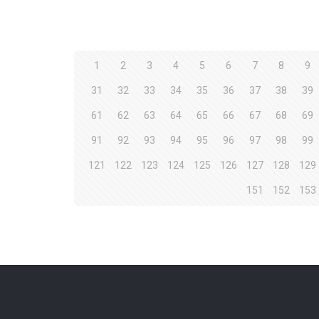
1
2
3
4
5
6
7
8
9
31
32
33
34
35
36
37
38
39
61
62
63
64
65
66
67
68
69
91
92
93
94
95
96
97
98
99
121
122
123
124
125
126
127
128
129
151
152
153