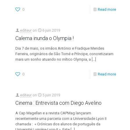
0
Read more
editeur
on
6 juin 2019
Calema inunda o Olympia !
Dia 7 de maio, os irmãos António e Fradique Mendes
Ferreira, originários de São Tomé e Príncipe, concretizaram
mais um sonho atuando no mítico Olympia, a
[…]
0
Read more
editeur
on
5 juin 2019
Cinema : Entrevista com Diego Avelino
A Cap Magellan e a revista CAPMag lançaram
recentemente uma parceria com a Universidade Lyon II
chamada : « Crónicas dos alunos de português da
Université Lumière-Lyon-II ». Este
[…]