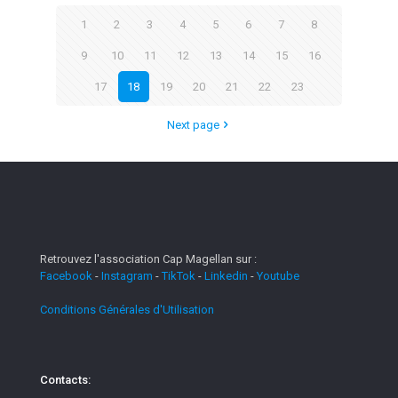
1
2
3
4
5
6
7
8
9
10
11
12
13
14
15
16
17
18
19
20
21
22
23
Next page
Retrouvez l'association Cap Magellan sur :
Facebook
-
Instagram
-
TikTok
-
Linkedin
-
Youtube
Conditions Générales d'Utilisation
Contacts: