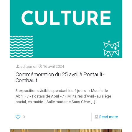
editeur
on
16 avril 2024
Commémoration du 25 avril à Pontault-
Combault
3 expositions visibles pendant les 4 jours : « Murais de
Abril » / « Postais de Abril » / « Militaires d’Avril» au siège
social, en mairie : Salle madame Sans Gène
[…]
0
Read more