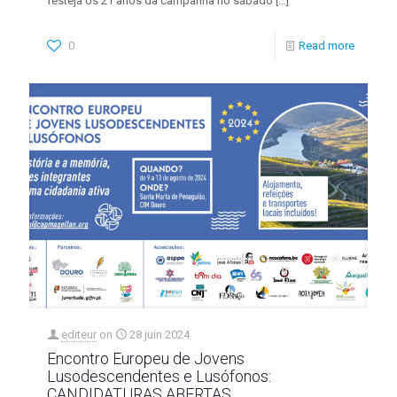
festeja os 21 anos da campanha no sábado
[…]
0
Read more
editeur
on
28 juin 2024
Encontro Europeu de Jovens
Lusodescendentes e Lusófonos:
CANDIDATURAS ABERTAS