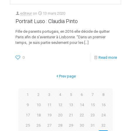
editeur
on
13 mars 2020
Portrait Luso : Claudia Pinto
⁠Fille de parents portugais, en 2016 elle décide de quitter
Paris afin de s’aventurer à Lisbonne. “Dans un premier
temps, je suis partie seulement pour les
[…]
0
Read more
Prev page
1
2
3
4
5
6
7
8
9
10
11
12
13
14
15
16
17
18
19
20
21
22
23
24
25
26
27
28
29
30
31
32