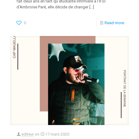
fait deux ans en tant qu’étudiante infirmière à l’IFSI
d’Ambroise Paré, elle décide de changer
[…]
0
Read more
editeur
on
17 mars 2020