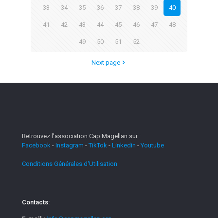
33
34
35
36
37
38
39
40
41
42
43
44
45
46
47
48
49
50
51
52
Next page
Retrouvez l'association Cap Magellan sur :
Facebook
-
Instagram
-
TikTok
-
Linkedin
-
Youtube
Conditions Générales d'Utilisation
Contacts: