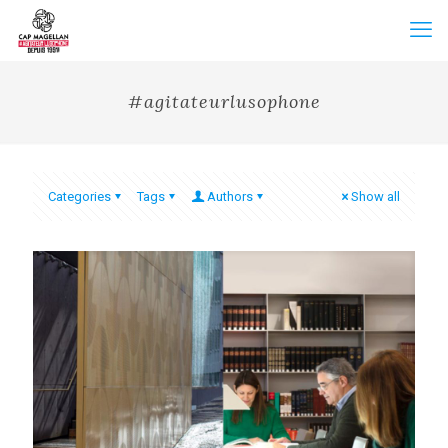
#agitateurlusophone
Categories
Tags
Authors
Show all