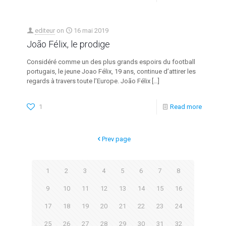
editeur
on
16 mai 2019
João Félix, le prodige
Considéré comme un des plus grands espoirs du football
portugais, le jeune Joao Félix, 19 ans, continue d’attirer les
regards à travers toute l’Europe. João Félix
[…]
1
Read more
Prev page
1
2
3
4
5
6
7
8
9
10
11
12
13
14
15
16
17
18
19
20
21
22
23
24
25
26
27
28
29
30
31
32