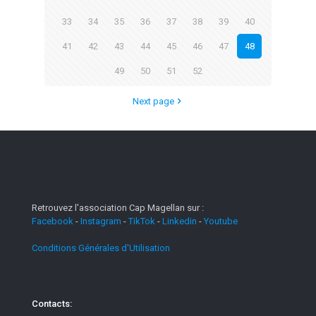
33
34
35
36
37
38
39
40
41
42
43
44
45
46
47
48
49
50
51
52
Next page
Retrouvez l'association Cap Magellan sur :
Facebook
-
Instagram
-
TikTok
-
Linkedin
-
Youtube
Conditions Générales d'Utilisation
Contacts: