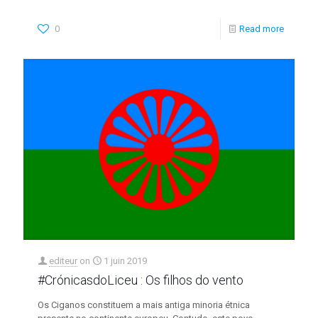
0
Read more
editeur
on
1 juin 2019
#CrónicasdoLiceu : Os filhos do vento
Os Ciganos constituem a mais antiga minoria étnica