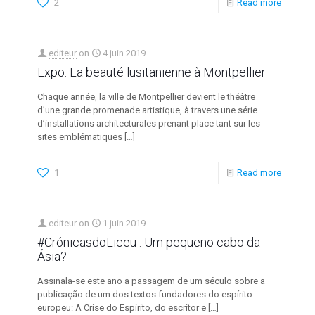
2
Read more
editeur
on
4 juin 2019
Expo: La beauté lusitanienne à Montpellier
Chaque année, la ville de Montpellier devient le théâtre
d’une grande promenade artistique, à travers une série
d’installations architecturales prenant place tant sur les
sites emblématiques
[…]
1
Read more
editeur
on
1 juin 2019
#CrónicasdoLiceu : Um pequeno cabo da
Ásia?
Assinala-se este ano a passagem de um século sobre a
publicação de um dos textos fundadores do espírito
europeu: A Crise do Espírito, do escritor e
[…]