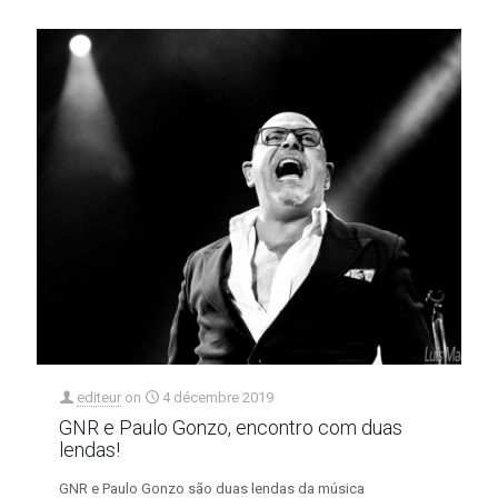
editeur
on
4 décembre 2019
GNR e Paulo Gonzo, encontro com duas
lendas!
GNR e Paulo Gonzo são duas lendas da música