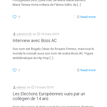
Portuguesas (NCP) pela mão de Maria Isabel Barreno,
Maria Teresa Horta e Maria de Fátima Velho da
[…]
0
Read more
admin3132
on
19 mars 2019
Interview avec Boss AC
Son nom est Ângelo César do Rosario Firmino, mais tout le
monde le connaît sous son nom de scène Boss AC. Figure
emblématique du Hip Hop
[…]
3
Read more
editeur
on
15 mars 2019
Les Elections Européennes vues par un
collégien de 14 ans
Dans deux mois et demi auront lieu les premières élections