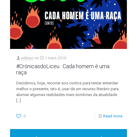
editeur
on
1 mars 2019
#CrónicasdoLiceu : Cada homem é uma
raça
Decidimos, hoje, recorrer aos contos para tentar entender
melhor o presente, isto é, usar de um recurso literário para
alumiar algumas realidades mais sombrias da atualidade.
[…]
0
Read more