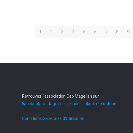
1
2
3
4
5
6
7
8
9
Retrouvez l'association Cap Magellan sur :
Facebook
-
Instagram
-
TikTok
-
Linkedin
-
Youtube
Conditions Générales d'Utilisation