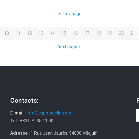
Prev page
10
11
12
13
14
15
16
17
18
19
20
21
Next page
Contacts:
E-mail :
info@capmagellan.org
Tel :
+331 79 35 11 00
Adresse :
1 Rue Jean Jaurès, 94800 Villejuif