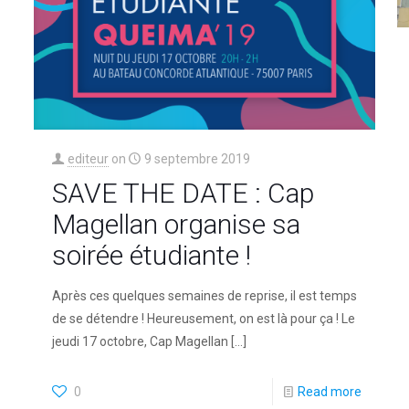
editeur
on
9 septembre 2019
SAVE THE DATE : Cap
Magellan organise sa
soirée étudiante !
Après ces quelques semaines de reprise, il est temps
de se détendre ! Heureusement, on est là pour ça ! Le
jeudi 17 octobre, Cap Magellan
[…]
0
Read more