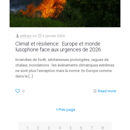
editeur
on
3 janvier 2026
Climat et résilience : Europe et monde
lusophone face aux urgences de 2026
Incendies de forêt, sécheresses prolongées, vagues de
chaleur, inondations : les événements climatiques extrêmes
ne sont plus l’exception mais la norme. En Europe comme
dans le
[…]
0
Read more
Prev page
1
2
3
4
5
6
7
8