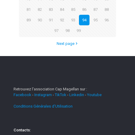
81
82
83
84
85
86
87
88
89
90
91
92
93
94
95
96
97
98
99
Next page
Retrouvez l'association Cap Magellan sur :
Facebook
-
Instagram
-
TikTok
-
Linkedin
-
Youtube
Conditions Générales d'Utilisation
Contacts: