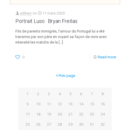
editeur
on
11 mars 2020
Portrait Luso : Bryan Freitas
Fils de parents immigrés, l’amour du Portugal lui a été
transmis par son père en voyant sa façon de vivre avec
intensité les matchs de la
[…]
0
Read more
Prev page
1
2
3
4
5
6
7
8
9
10
11
12
13
14
15
16
17
18
19
20
21
22
23
24
25
26
27
28
29
30
31
32