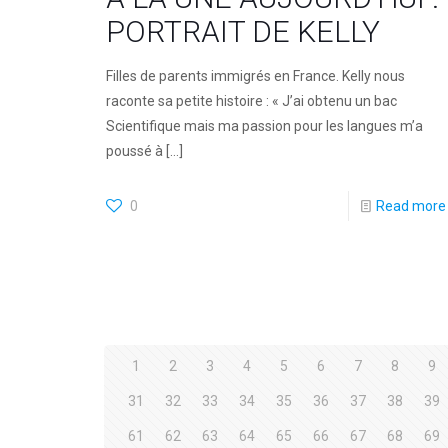
PORTRAIT DE KELLY
Filles de parents immigrés en France. Kelly nous
raconte sa petite histoire : « J’ai obtenu un bac
Scientifique mais ma passion pour les langues m’a
poussé à
[…]
0
Read more
1
2
3
4
5
6
7
8
9
31
32
33
34
35
36
37
38
39
61
62
63
64
65
66
67
68
69