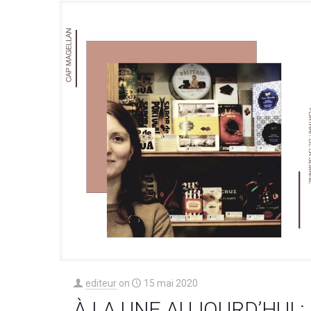
editeur
on
15 mai 2020
À LA UNE AUJOURD’HUI :