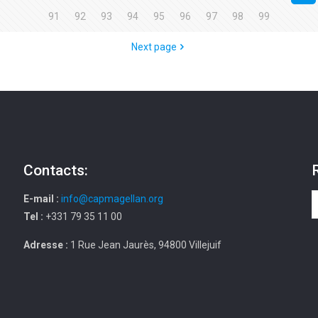
91
92
93
94
95
96
97
98
99
Next page
Contacts:
E-mail :
info@capmagellan.org
Tel :
+331 79 35 11 00
Adresse :
1 Rue Jean Jaurès, 94800 Villejuif