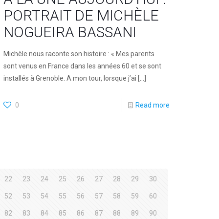
PORTRAIT DE MICHÈLE
NOGUEIRA BASSANI
Michèle nous raconte son histoire : « Mes parents
sont venus en France dans les années 60 et se sont
installés à Grenoble. A mon tour, lorsque j’ai
[…]
0
Read more
22
23
24
25
26
27
28
29
30
52
53
54
55
56
57
58
59
60
82
83
84
85
86
87
88
89
90