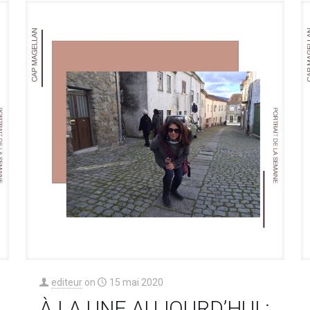
editeur
on
15 mai 2020
À LA UNE AUJOURD’HUI :