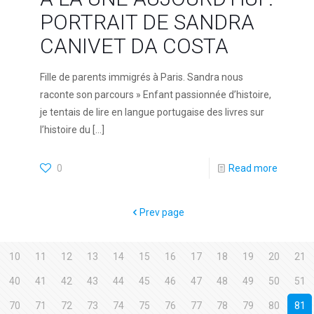
PORTRAIT DE SANDRA
CANIVET DA COSTA
Fille de parents immigrés à Paris. Sandra nous
raconte son parcours » Enfant passionnée d’histoire,
je tentais de lire en langue portugaise des livres sur
l’histoire du
[…]
0
Read more
Prev page
10
11
12
13
14
15
16
17
18
19
20
21
40
41
42
43
44
45
46
47
48
49
50
51
70
71
72
73
74
75
76
77
78
79
80
81