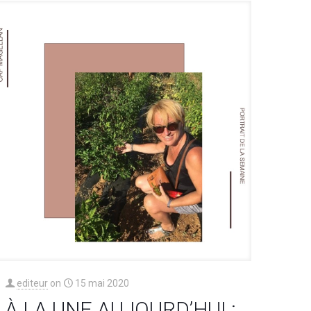
editeur
on
15 mai 2020
À LA UNE AUJOURD’HUI :