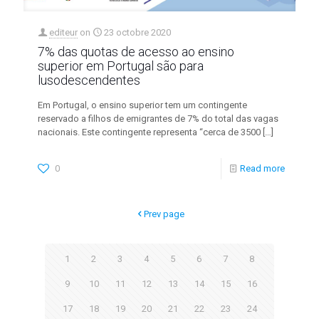
editeur
on
23 octobre 2020
7% das quotas de acesso ao ensino
superior em Portugal são para
lusodescendentes
Em Portugal, o ensino superior tem um contingente
reservado a filhos de emigrantes de 7% do total das vagas
nacionais. Este contingente representa “cerca de 3500
[…]
0
Read more
Prev page
1
2
3
4
5
6
7
8
9
10
11
12
13
14
15
16
17
18
19
20
21
22
23
24