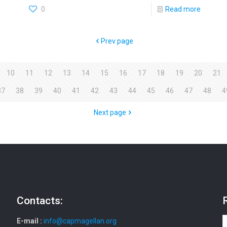
0
Read more
Prev page
10
11
12
13
14
15
16
17
18
19
20
21
37
38
39
40
41
42
43
44
45
46
47
48
4
Next page
Contacts:
E-mail :
info@capmagellan.org