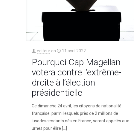
editeur
on
11 avril 2022
Pourquoi Cap Magellan
votera contre l’extrême-
droite à l’élection
présidentielle
Ce dimanche 24 avril, les citoyens de nationalité
française, parmi lesquels près de 2 millions de
lusodescendants nés en France, seront appelés aux
urnes pour élire
[…]