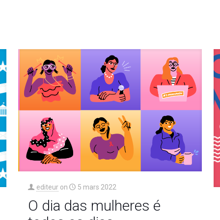
editeur
on
5 mars 2022
O dia das mulheres é