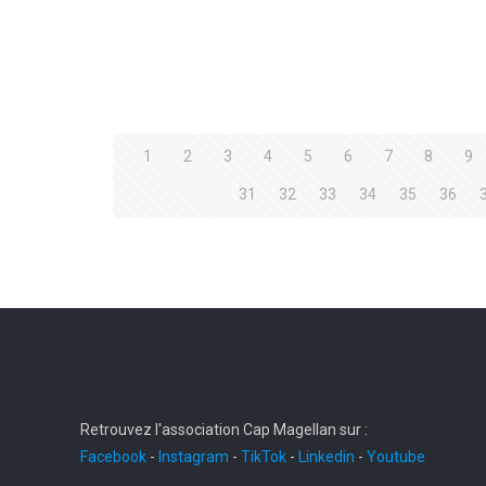
1
2
3
4
5
6
7
8
9
31
32
33
34
35
36
Retrouvez l'association Cap Magellan sur :
Facebook
-
Instagram
-
TikTok
-
Linkedin
-
Youtube