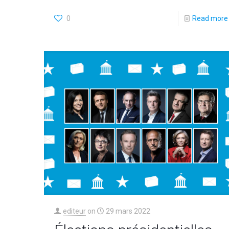
0
Read more
editeur
on
29 mars 2022