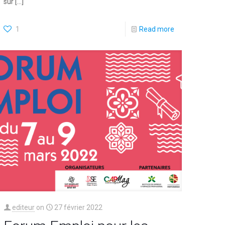
sur
[…]
1
Read more
editeur
on
27 février 2022