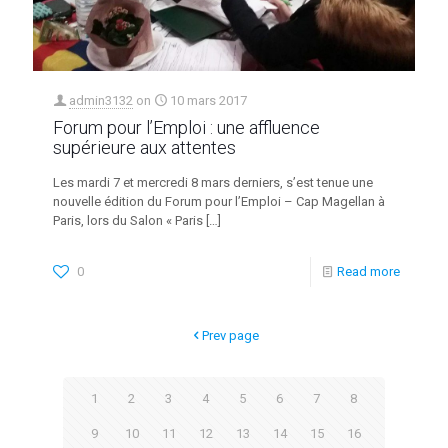
admin3132
on
10 mars 2017
Forum pour l’Emploi : une affluence
supérieure aux attentes
Les mardi 7 et mercredi 8 mars derniers, s’est tenue une
nouvelle édition du Forum pour l’Emploi – Cap Magellan à
Paris, lors du Salon « Paris
[…]
0
Read more
Prev page
1
2
3
4
5
6
7
8
9
10
11
12
13
14
15
16