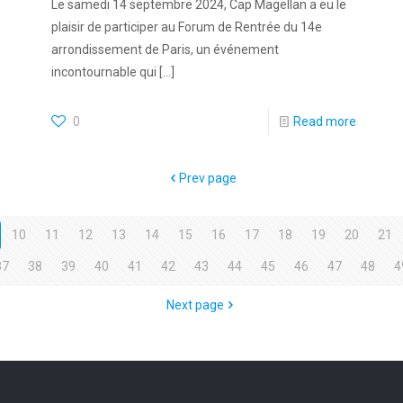
Le samedi 14 septembre 2024, Cap Magellan a eu le
plaisir de participer au Forum de Rentrée du 14e
arrondissement de Paris, un événement
incontournable qui
[…]
0
Read more
Prev page
10
11
12
13
14
15
16
17
18
19
20
21
37
38
39
40
41
42
43
44
45
46
47
48
4
Next page