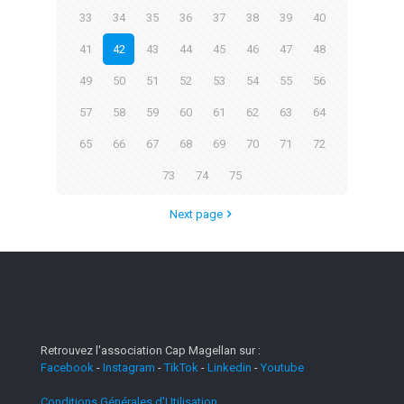
33
34
35
36
37
38
39
40
41
42
43
44
45
46
47
48
49
50
51
52
53
54
55
56
57
58
59
60
61
62
63
64
65
66
67
68
69
70
71
72
73
74
75
Next page
Retrouvez l'association Cap Magellan sur :
Facebook
-
Instagram
-
TikTok
-
Linkedin
-
Youtube
Conditions Générales d'Utilisation