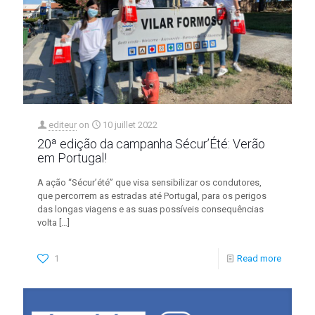
editeur
on
10 juillet 2022
20ª edição da campanha Sécur’Été: Verão
em Portugal!
A ação “Sécur’été” que visa sensibilizar os condutores,
que percorrem as estradas até Portugal, para os perigos
das longas viagens e as suas possíveis consequências
volta
[…]
1
Read more