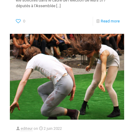
été sollicités dans le cadre de l’élection de leurs 577
députés à l’Assemblée
[…]
0
Read more
editeur
on
2 juin 2022