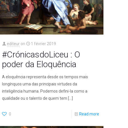
editeur
on
1 février 2019
#CrónicasdoLiceu : O
poder da Eloquência
A eloquência representa desde os tempos mais
longínquos uma das principais virtudes da
inteligência humana. Podemos defini-la como a
qualidade ou o talento de quem tem
[…]
0
Read more