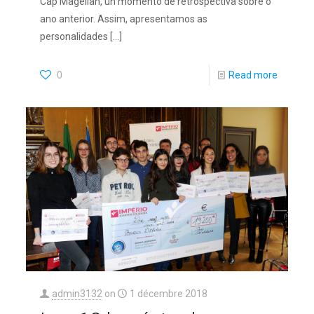
Cap Magellan, un momento de retrospectiva sobre o
ano anterior. Assim, apresentamos as
personalidades
[…]
0
Read more
admin3132
on
1 décembre 2018