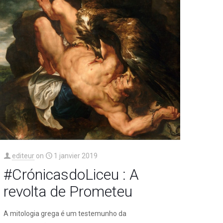
editeur
on
1 janvier 2019
#CrónicasdoLiceu : A
revolta de Prometeu
A mitologia grega é um testemunho da