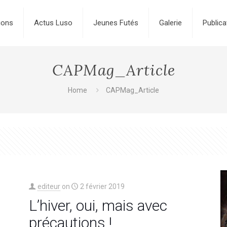
ions
Actus Luso
Jeunes Futés
Galerie
Publica
CAPMag_Article
Home
CAPMag_Article
editeur
on
2 février 2019
L’hiver, oui, mais avec
précautions !