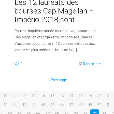
Les 12 lauréats des
bourses Cap Magellan –
Império 2018 sont…
Pour la cinquième année consécutive, l’association
Cap Magellan et l’organisme Império Assurances
s’associent pour octroyer 12 bourses d’études aux
jeunes les plus méritants issus de la
[…]
0
Read more
Prev page
10
11
12
13
14
15
16
17
18
19
20
21
40
41
42
43
44
45
46
47
48
49
50
51
62
63
64
65
66
67
68
69
70
71
72
73
7