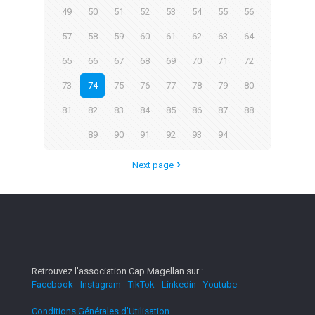
49
50
51
52
53
54
55
56
57
58
59
60
61
62
63
64
65
66
67
68
69
70
71
72
73
74
75
76
77
78
79
80
81
82
83
84
85
86
87
88
89
90
91
92
93
94
Next page
Retrouvez l'association Cap Magellan sur :
Facebook
-
Instagram
-
TikTok
-
Linkedin
-
Youtube
Conditions Générales d'Utilisation