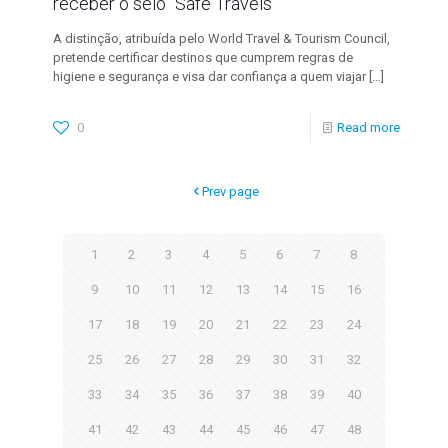
receber o selo “Safe Travels”
A distinção, atribuída pelo World Travel & Tourism Council,
pretende certificar destinos que cumprem regras de
higiene e segurança e visa dar confiança a quem viajar
[…]
0
Read more
Prev page
1
2
3
4
5
6
7
8
9
10
11
12
13
14
15
16
17
18
19
20
21
22
23
24
25
26
27
28
29
30
31
32
33
34
35
36
37
38
39
40
41
42
43
44
45
46
47
48