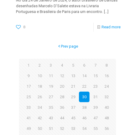
No dia 24 de Janeiro de 2024, o autor brasileiro de bandas
desenhadas Marcelo D’Salete estava na Livraria
Portuguesa e Brasileira de Paris para um encontro.
[…]
8
Read more
Prev page
1
2
3
4
5
6
7
8
9
10
11
12
13
14
15
16
17
18
19
20
21
22
23
24
25
26
27
28
29
30
31
32
33
34
35
36
37
38
39
40
41
42
43
44
45
46
47
48
49
50
51
52
53
54
55
56