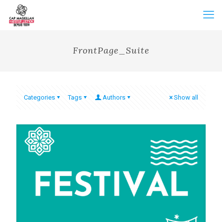
FrontPage_Suite
Categories
Tags
Authors
Show all