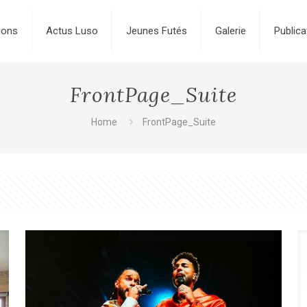
ions
Actus Luso
Jeunes Futés
Galerie
Publica
FrontPage_Suite
Home
FrontPage_Suite