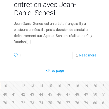
entretien avec Jean-
Daniel Senesi
Jean-Daniel Senesi est un artiste français. Il y a
plusieurs années, il a pris la décision de s’installer
définitivement aux Açores. Son ami réalisateur Guy
Baudon
[…]
1
Read more
Prev page
10
11
12
13
14
15
16
17
18
19
20
21
40
41
42
43
44
45
46
47
48
49
50
51
70
71
72
73
74
75
76
77
78
79
80
81