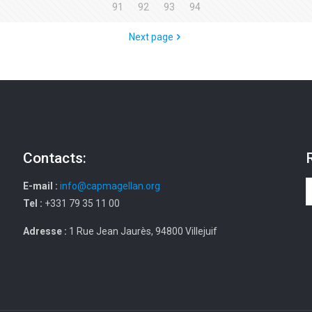
91
92
93
94
Next page
Contacts:
E-mail :
info@capmagellan.org
Tel :
+331 79 35 11 00
Adresse :
1 Rue Jean Jaurès, 94800 Villejuif