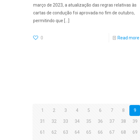
março de 2023, a atualização das regras relativas às
cartas de condução foi aprovada no fim de outubro,
permitindo que
[…]
0
Read more
1
2
3
4
5
6
7
8
9
31
32
33
34
35
36
37
38
39
61
62
63
64
65
66
67
68
69