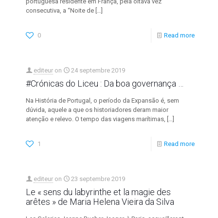
portuguesa residente em França, pela oitava vez
consecutiva, a “Noite de
[…]
0
Read more
editeur
on
24 septembre 2019
#Crónicas do Liceu : Da boa governança …
Na História de Portugal, o período da Expansão é, sem
dúvida, aquele a que os historiadores deram maior
atenção e relevo. O tempo das viagens marítimas,
[…]
1
Read more
editeur
on
23 septembre 2019
Le « sens du labyrinthe et la magie des
arêtes » de Maria Helena Vieira da Silva