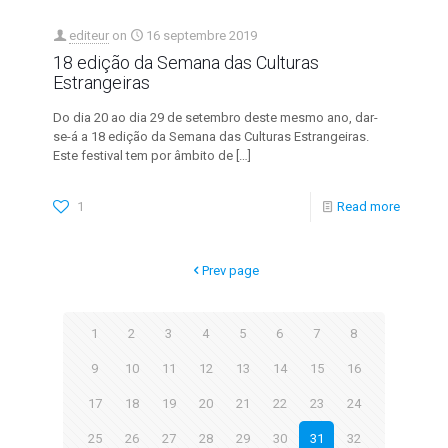
editeur
on
16 septembre 2019
18 edição da Semana das Culturas
Estrangeiras
Do dia 20 ao dia 29 de setembro deste mesmo ano, dar-
se-á a 18 edição da Semana das Culturas Estrangeiras.
Este festival tem por âmbito de
[…]
1
Read more
Prev page
1
2
3
4
5
6
7
8
9
10
11
12
13
14
15
16
17
18
19
20
21
22
23
24
25
26
27
28
29
30
31
32