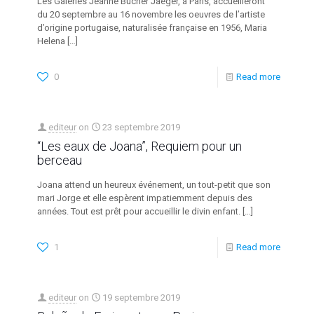
Les Galeries Jeanne Bucher Jaeger, à Paris, accueilleront
du 20 septembre au 16 novembre les oeuvres de l’artiste
d’origine portugaise, naturalisée française en 1956, Maria
Helena
[…]
0
Read more
editeur
on
23 septembre 2019
“Les eaux de Joana”, Requiem pour un
berceau
Joana attend un heureux événement, un tout-petit que son
mari Jorge et elle espèrent impatiemment depuis des
années. Tout est prêt pour accueillir le divin enfant.
[…]
1
Read more
editeur
on
19 septembre 2019