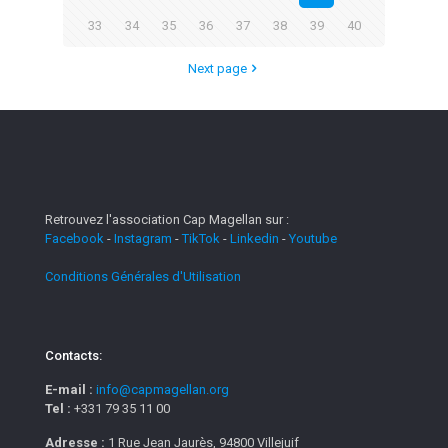
33
34
35
36
37
38
39
40
Next page
Retrouvez l'association Cap Magellan sur :
Facebook
-
Instagram
-
TikTok
-
Linkedin
-
Youtube
Conditions Générales d'Utilisation
Contacts:
E-mail :
info@capmagellan.org
Tel :
+331 79 35 11 00
Adresse :
1 Rue Jean Jaurès, 94800 Villejuif