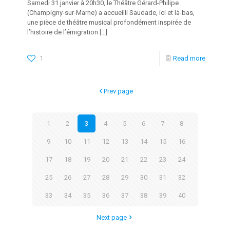
Samedi 31 janvier à 20h30, le Théâtre Gérard-Philipe
(Champigny-sur-Marne) a accueilli Saudade, ici et là-bas,
une pièce de théâtre musical profondément inspirée de
l’histoire de l’émigration
[…]
1
Read more
Prev page
1
2
3
4
5
6
7
8
9
10
11
12
13
14
15
16
17
18
19
20
21
22
23
24
25
26
27
28
29
30
31
32
33
34
35
36
37
38
39
40
Next page